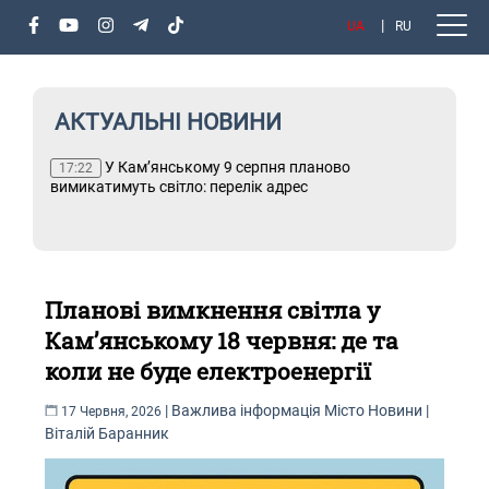
UA
RU
АКТУАЛЬНІ НОВИНИ
или
У Кам’янському 9 серпня планово
Т
17:22
вимикатимуть світло: перелік адрес
Планові вимкнення світла у
Кам’янському 18 червня: де та
коли не буде електроенергії
|
Важлива інформація
Місто
Новини
|
17 Червня, 2026
Віталій Баранник