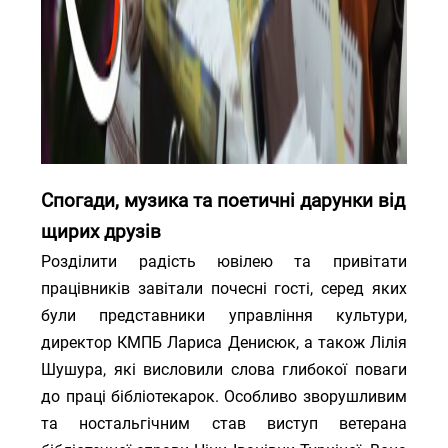
Спогади, музика та поетичні дарунки від
щирих друзів
Розділити радість ювілею та привітати
працівників завітали почесні гості, серед яких
були представники управління культури,
директор КМПБ Лариса Денисюк, а також Лілія
Шушура, які висловили слова глибокої поваги
до праці бібліотекарок. Особливо зворушливим
та ностальгічним став виступ ветерана
бібліотечної справи Ніни Іванівни Туркіної. Вона