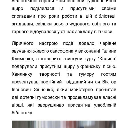
щиро поділилася з присутніми своїми
спогадами про роки роботи в цій бібліотеці,
згадавши, скільки всього чудового, світлого та
гарного відбувалося у стінах закладу в ті часи.
Ліричного настрою події додало чарівне
звучання живого саксофона у виконанні Галини
Клименко, а колоритні виступи гурту "Калина"
подарували присутнім щиру українську пісню.
Хвилинку творчості та гумору гостям
презентував постійний і відданий читач Віктор
Іванович Зінченко, який майстерно прочитав
дві дотепні гуморески та продекламував власні
вірші, які зворушливо присвятив улюбленій
бібліотеці.