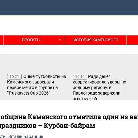
ПРОЕКТЫ
ИСТОРИЯ КАМЕНСКОГО
Юные футболисты из
Ради денег
10:21
10:10
Каменского завоевали
корректировала удары по
первое место в группе на
родному региону: в
"Truskavets Cup 2026"
Павлограде задержали
агентку фсб
община Каменского отметила один из в
раздников – Курбан-байрам
сти
|
Віталій Баранник