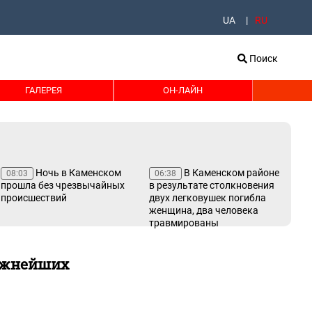
UA
RU
Поиск
ГАЛЕРЕЯ
ОН-ЛАЙН
Ночь в Каменском
В Каменском районе
08:03
06:38
19
прошла без чрезвычайных
в результате столкновения
буд
происшествий
двух легковушек погибла
сп
женщина, два человека
травмированы
ажнейших