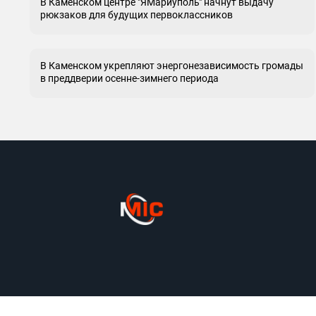
В Каменском центре "ЯМариуполь" начнут выдачу
рюкзаков для будущих первоклассников
В Каменском укрепляют энергонезависимость громады
в преддверии осенне-зимнего периода