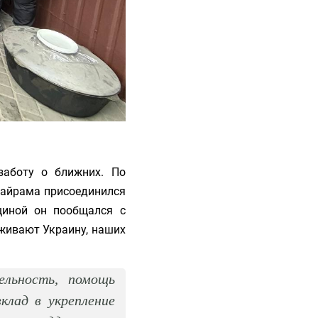
заботу о ближних. По
байрама присоединился
щиной он пообщался с
живают Украину, наших
ельность, помощь
клад в укрепление