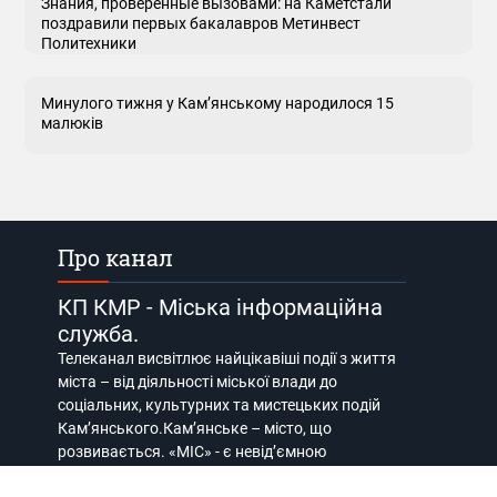
Знания, проверенные вызовами: на Каметстали
поздравили первых бакалавров Метинвест
Политехники
Минулого тижня у Кам’янському народилося 15
малюків
Про канал
КП КМР - Міська інформаційна
служба.
Телеканал висвітлює найцікавіші події з життя
міста – від діяльності міської влади до
соціальних, культурних та мистецьких подій
Кам’янського.Кам’янське – місто, що
розвивається. «МІС» - є невід’ємною
складовою цього розвитку.