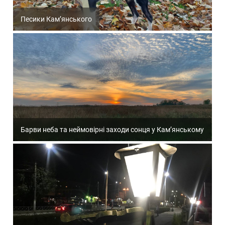
Песики Кам’янського
Барви неба та неймовірні заходи сонця у Кам’янському