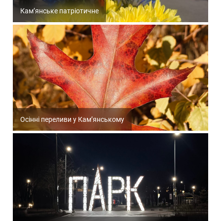
Кам’янське патріотичне
Осінні переливи у Кам’янському