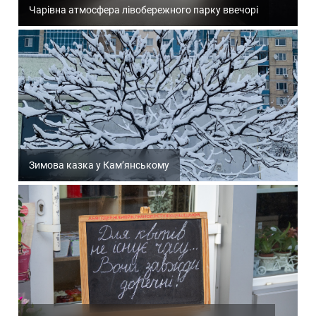
Чарівна атмосфера лівобережного парку ввечорі
Зимова казка у Кам’янському