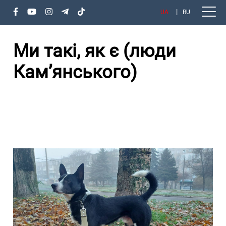
UA
RU
Ми такі, як є (люди
Кам’янського)