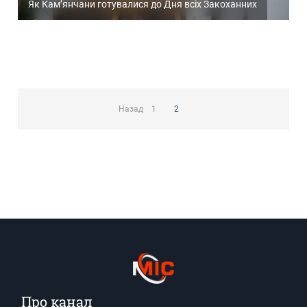
Як Кам’янчани готувалися до Дня всіх Закоханних
Пагінація
записів
Назад
1
2
Про канал