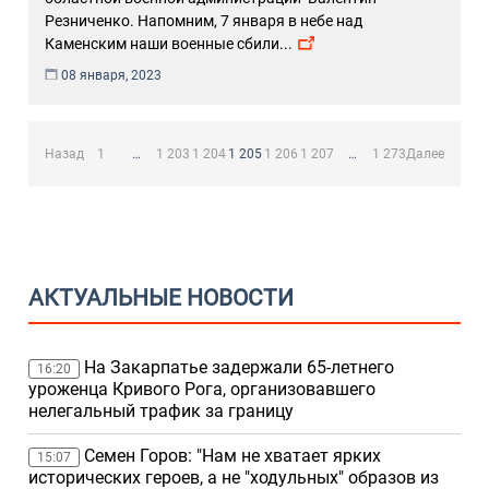
Резниченко. Напомним, 7 января в небе над
Каменским наши военные сбили
...
08 января, 2023
Пагинация
записей
Назад
1
…
1 203
1 204
1 205
1 206
1 207
…
1 273
Далее
АКТУАЛЬНЫЕ НОВОСТИ
На Закарпатье задержали 65-летнего
16:20
уроженца Кривого Рога, организовавшего
нелегальный трафик за границу
Семен Горов: "Нам не хватает ярких
15:07
исторических героев, а не "ходульных" образов из