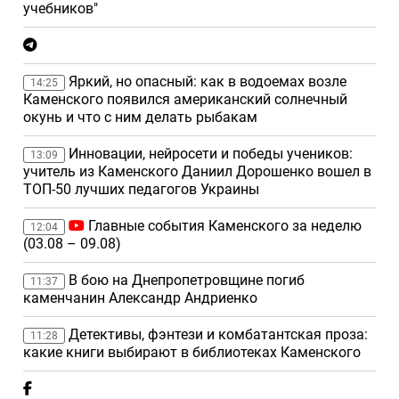
учебников"
Яркий, но опасный: как в водоемах возле
14:25
Каменского появился американский солнечный
окунь и что с ним делать рыбакам
Инновации, нейросети и победы учеников:
13:09
учитель из Каменского Даниил Дорошенко вошел в
ТОП-50 лучших педагогов Украины
Главные события Каменского за неделю
12:04
(03.08 – 09.08)
В бою на Днепропетровщине погиб
11:37
каменчанин Александр Андриенко
Детективы, фэнтези и комбатантская проза:
11:28
какие книги выбирают в библиотеках Каменского