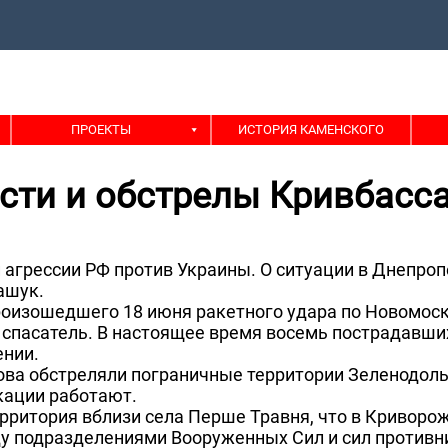
ПРОЕКТЫ
ИСТОРИЯ КАМЕНСКОГО
асти и обстрелы Кривбасс
агрессии РФ против Украины. О ситуации в Днепроп
ашук.
произошедшего 18 июня ракетного удара по Новомоск
 спасатель. В настоящее время восемь пострадавши
ении.
ова обстреляли пограничные территории Зеленодоль
кации работают.
ерритория вблизи села Перше Травня, что в Криворо
у подразделениями Вооруженных Сил и сил противни