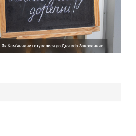
Як Кам’янчани готувалися до Дня всіх Закоханних