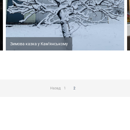
Зимова казка у Кам’янському
Назад
1
2