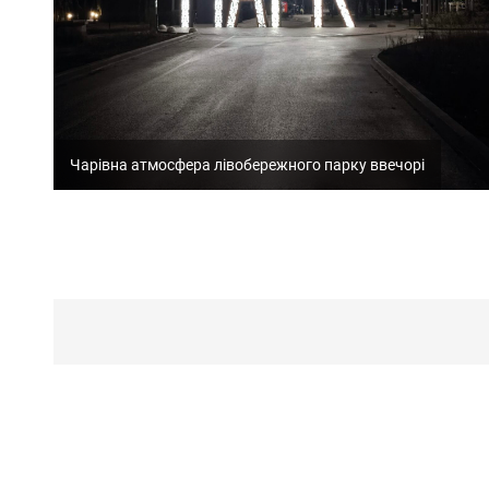
Чарівна атмосфера лівобережного парку ввечорі
Пагинация
записей