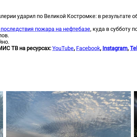
лерии ударил по Великой Костромке: в результате об
последствия пожара на нефтебазе
, куда в субботу 
лов.
йно.
МИС ТВ на ресурсах:
YouTube
,
Facebook
,
Instagram
,
Te