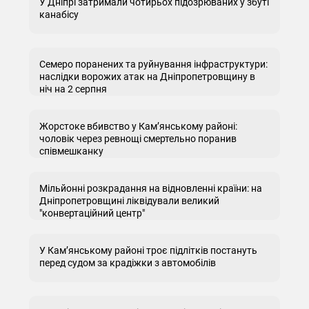
У Дніпрі затримали чотирьох підозрюваних у збуті
канабісу
Семеро поранених та руйнування інфраструктури:
наслідки ворожих атак на Дніпропетровщину в
ніч на 2 серпня
Жорстоке вбивство у Кам’янському районі:
чоловік через ревнощі смертельно поранив
співмешканку
Мільйонні розкрадання на відновленні країни: на
Дніпропетровщині ліквідували великий
"конвертаційний центр"
У Кам’янському районі троє підлітків постануть
перед судом за крадіжки з автомобілів