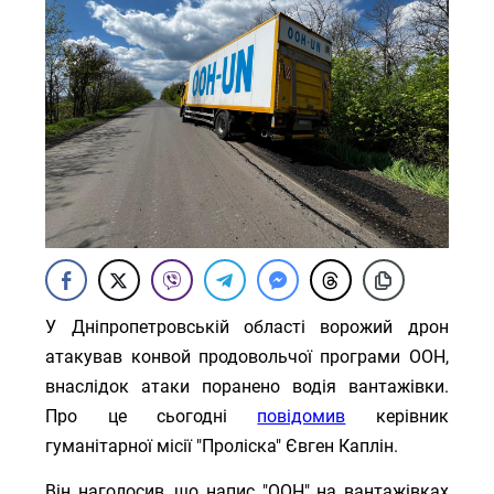
У Дніпропетровській області ворожий дрон
атакував конвой продовольчої програми ООН,
внаслідок атаки поранено водія вантажівки.
Про це сьогодні
повідомив
керівник
гуманітарної місії "Проліска" Євген Каплін.
Він наголосив, що напис "ООН" на вантажівках