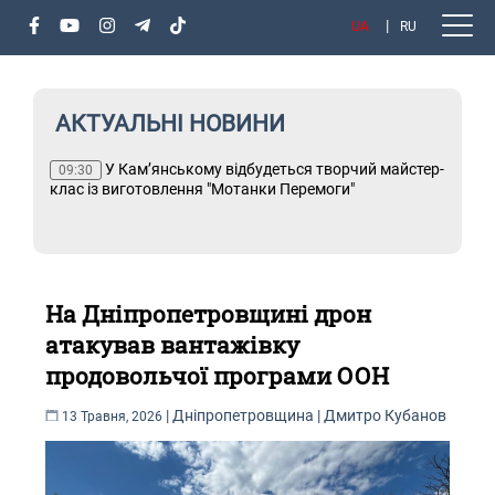
UA
RU
АКТУАЛЬНІ НОВИНИ
У Кам’янському відбудеться творчий майстер-
Т
09:30
клас із виготовлення "Мотанки Перемоги"
На Дніпропетровщині дрон
атакував вантажівку
продовольчої програми ООН
|
Дніпропетровщина
|
Дмитро Кубанов
13 Травня, 2026