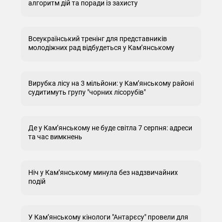
алгоритм дій та поради із захисту
Всеукраїнський тренінг для представників
молодіжних рад відбудеться у Кам’янському
Вирубка лісу на 3 мільйони: у Кам’янському районі
судитимуть групу "чорних лісорубів"
Де у Кам’янському не буде світла 7 серпня: адреси
та час вимкнень
Ніч у Кам’янському минула без надзвичайних
подій
У Кам’янському кінологи "Антарєсу" провели для