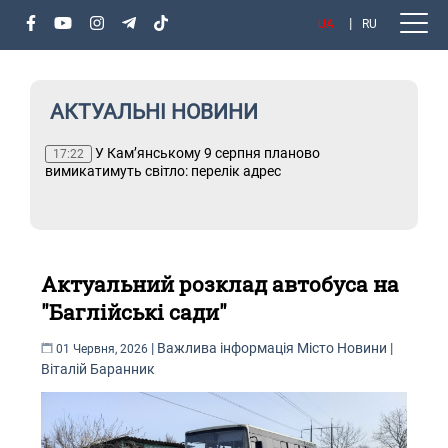
UA
RU
АКТУАЛЬНІ НОВИНИ
или
У Кам’янському 9 серпня планово
Т
17:22
вимикатимуть світло: перелік адрес
Актуальний розклад автобуса на
"Баглійські сади"
|
Важлива інформація
Місто
Новини
|
01 Червня, 2026
Віталій Баранник