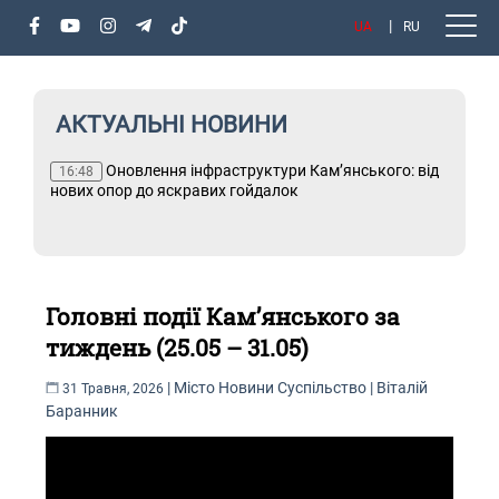
UA
RU
АКТУАЛЬНІ НОВИНИ
 від
Тільки актуальне: читайте "МІС" у Telegram
1
по
Головні події Кам’янського за
тиждень (25.05 – 31.05)
|
Місто
Новини
Суспільство
|
Віталій
31 Травня, 2026
Баранник