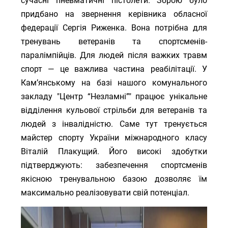
сучасні пневматичні пістолети. Зброю було
придбано на звернення керівника обласної
федерації Сергія Риженка. Вона потрібна для
тренувань ветеранів та спортсменів-
паралімпійців. Для людей після важких травм
спорт — це важлива частина реабілітації. У
Кам’янському на базі нашого комунального
закладу "Центр “Незламні”" працює унікальне
відділення кульової стрільби для ветеранів та
людей з інвалідністю. Саме тут тренується
майстер спорту України міжнародного класу
Віталій Плакущий. Його високі здобутки
підтверджують: забезпечення спортсменів
якісною тренувальною базою дозволяє їм
максимально реалізовувати свій потенціал.