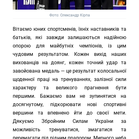
Фото: Олександр Кірпа
Вітаємо юних спортсменів, їхніх наставників та
батьків, які завжди залишаються надійною
опорою для майбутніх чемпіонів, із цим
чудовим результатом. Кожен вихід наших
вихованців на доянг, кожен точний удар та
завойована медаль — це результат колосальної
щоденної праці на тренуваннях, залізної сили
характеру та великого прагнення бути
першими. Бажаємо вам не зупинятися на
досягнутому, підкорювати нові спортивні
вершини та впевнено йти до своєї мети.
Дякуємо Збройним Силам України за
можливість тренуватися, змагатися та
перемагати під рідним прапором. Мирного неба