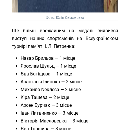
Фото: Юлія Свіжевська
Ще більш врожайним на медалі виявився
виступ наших спортсменів на Всеукраїнском
турнірі памʼяті І. Л. Петренка:
Назар Брильов — 1 місце
Ярослав Шульц — 1 місце
Єва Батіщева — 1 місце
Анастасія Ільєнко — 2 місце
Михайло Nеклеса — 2 місце
Кіра Ташева — 2 місце
Арсен Бурчак — 3 місце
Іван Литвиненко — 3 місце
Вікторія Масловська — 3 місце
Єва Трошина — 3 місце