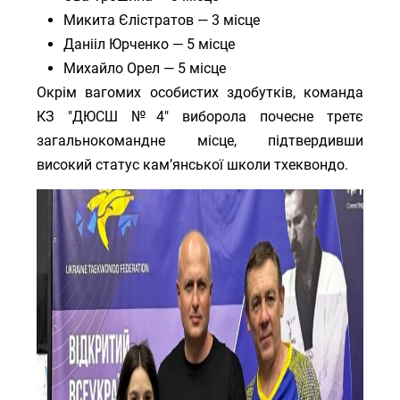
Микита Єлістратов — 3 місце
Данііл Юрченко — 5 місце
Михайло Орел — 5 місце
Окрім вагомих особистих здобутків, команда
КЗ "ДЮСШ №4" виборола почесне третє
загальнокомандне місце, підтвердивши
високий статус кам’янської школи тхеквондо.