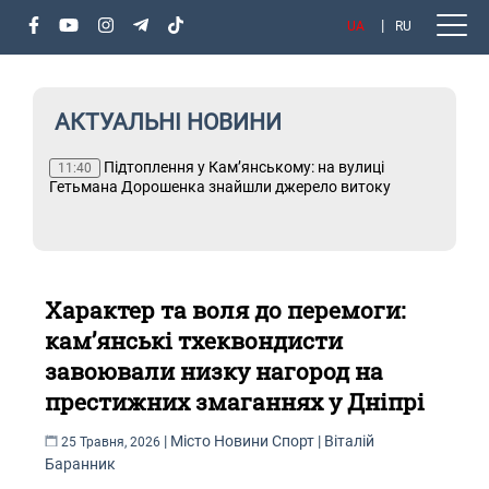
UA
RU
АКТУАЛЬНІ НОВИНИ
Підтоплення у Кам’янському: на вулиці
Т
11:40
Гетьмана Дорошенка знайшли джерело витоку
Характер та воля до перемоги:
кам’янські тхеквондисти
завоювали низку нагород на
престижних змаганнях у Дніпрі
|
Місто
Новини
Спорт
|
Віталій
25 Травня, 2026
Баранник