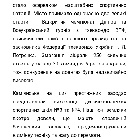
стало осередком масштабних спортивних
баталій. Місто приймало одночасно два великі
старти — Відкритий чемпіонат Дніпра та
Всеукраїнський турнір з тхеквондо ВТФ,
присвячений памʼяті першого президента та
засновника Федерації тхеквондо України І. Л.
Петренка. Змагання зібрали 250 сильних
атлетів у складі 30 команд із 6 регіонів країни,
тож конкуренція на доянгах була надзвичайно
високою.
Кам’янське на цих престижних заходах
представляли вихованці дитячо-юнацьких
спортивних шкіл №3 та №4. Наші юні земляки
вкотре довели, що мають справжній
бійцівський характер, продемонструвавши
відмінну техніку та жагу до перемоги.