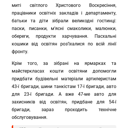
миті світлого Христового Воскресіння,
працівники освітніх закладів і департаменту,
батьки та діти зібрали великодні гостинці:
паски, писанки, мʼясні смаколики, малюнки,
обереги, продукти харчування. Пасхальні
кошики від освітян розʼїхалися по всій лінії
фронту.
Крім того, за зібрані на ярмарках та
майстеркласах кошти освітяни допомогли
придбати будівельні матеріали артилеристам
43-ї бригади, шини танкістам 17-ї бригади, авто
для 23-ї бригади. А вже 47-ме авто для
захисників від освітян, придбане для 54-ї
бригади, зараз проходить технічне
обслуговування.