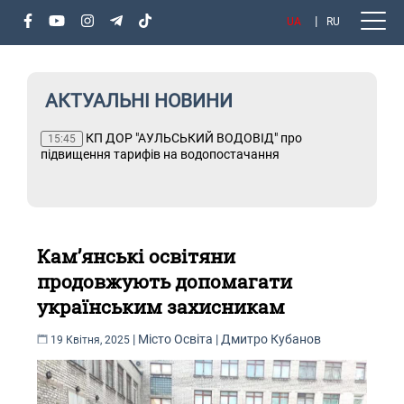
UA
RU
АКТУАЛЬНІ НОВИНИ
клад
КП ДОР "АУЛЬСЬКИЙ ВОДОВІД" про
Т
15:45
підвищення тарифів на водопостачання
Кам’янські освітяни
продовжують допомагати
українським захисникам
|
Місто
Освіта
|
Дмитро Кубанов
19 Квітня, 2025