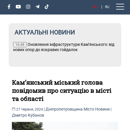
UA
RU
АКТУАЛЬНІ НОВИНИ
х
Оновлення інфраструктури Кам’янського: від
Т
16:48
і
нових опор до яскравих гойдалок
Кам’янський міський голова
повідомив про ситуацію в місті
та області
|
Дніпропетровщина
Місто
Новини
|
27 Червня, 2024
Дмитро Кубанов