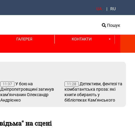
UA
RU
Пошук
ГАЛЕРЕЯ
КОНТАКТИ
У бою на
Детективи, фентезі та
11:37
11:28
11
Дніпропетровщині загинув
комбатантська проза: які
Ка
кам’янчанин Олександр
книги обирають у
Біл
Андрієнко
бібліотеках Кам’янського
буд
св
відьма" на сцені