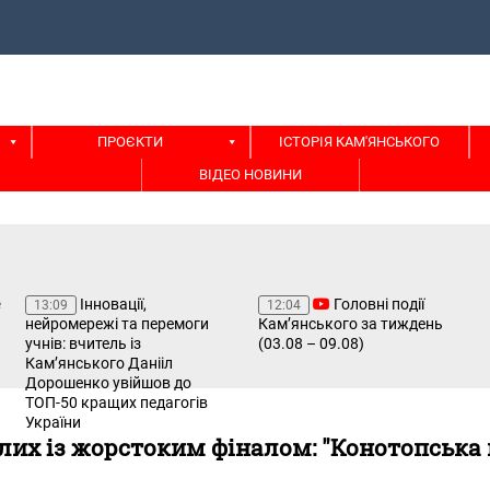
ПРОЄКТИ
ІСТОРІЯ КАМ'ЯНСЬКОГО
ВІДЕО НОВИНИ
Інновації,
Головні події
13:09
12:04
нейромережі та перемоги
Кам’янського за тиждень
учнів: вчитель із
(03.08 – 09.08)
Кам’янського Данііл
Дорошенко увійшов до
ТОП-50 кращих педагогів
України
лих із жорстоким фіналом: "Конотопська 