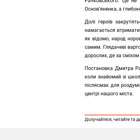
Рачковського. Це не 
Основ’яненка, а глибок
Долі героїв закрутят
намагається втримати в
як відомо, народ норов
самим. Глядачеві варто
дорослих, де за сміхом
Постановка Дмитра Ра
коли знайомий зі шко
післясмак для роздумі
центрі нашого міста.
Долучайтеся, читайте та д