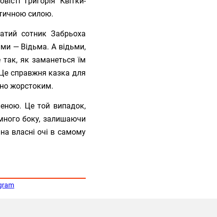
істі Григорія Квітки-
стичною силою.
ватий сотник Забрьоха
ими — Відьма. А відьми,
е так, як заманеться їм
. Це справжня казка для
ано жорстоким.
еною. Це той випадок,
много боку, залишаючи
на власні очі в самому
egram