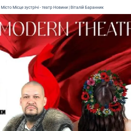
а
Місто
Місце зустрічі - театр
Новини
|
Віталій Баранник