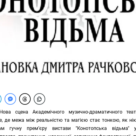
ова сцена Академічного музично-драматичного теат
це, де межа між реальністю та магією стає тонкою, як н
нам гучну прем’єру вистави "Конотопська відьма" 