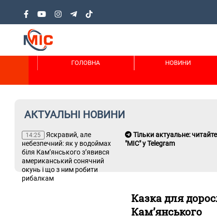
ГОЛОВНА
НОВИНИ
АКТУАЛЬНІ НОВИНИ
 не
Яскравий, але
Тільки актуальне: читайте
14:25
небезпечний: як у водоймах
"МІС" у Telegram
біля Кам’янського з’явився
американський сонячний
окунь і що з ним робити
рибалкам
Казка для дорос
Кам’янського