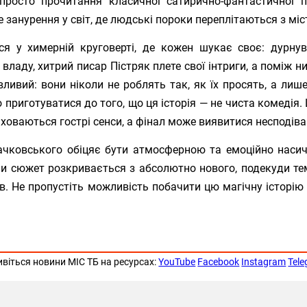
просто прочитання класичної сатирично-фантастичної пов
е занурення у світ, де людські пороки переплітаються з мі
ься у химерній круговерті, де кожен шукає своє: дурну
ладу, хитрий писар Пістряк плете свої інтриги, а поміж н
ливий: вони ніколи не роблять так, як їх просять, а лиш
 приготуватися до того, що ця історія — не чиста комедія
 ховаються гострі сенси, а фінал може виявитися несподів
чковського обіцяє бути атмосферною та емоційно насич
ли сюжет розкривається з абсолютно нового, подекуди те
в. Не пропустіть можливість побачити цю магічну історію 
ивіться новини МІС ТБ на ресурсах:
YouTube
Facebook
Instagram
Tel