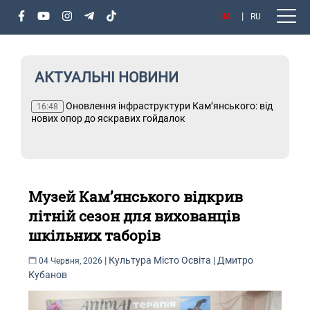
UA
RU
АКТУАЛЬНІ НОВИНИ
х
Оновлення інфраструктури Кам’янського: від
Т
16:48
і
нових опор до яскравих гойдалок
Музей Кам’янського відкрив
літній сезон для вихованців
шкільних таборів
|
Культура
Місто
Освіта
|
Дмитро
04 Червня, 2026
Кубанов