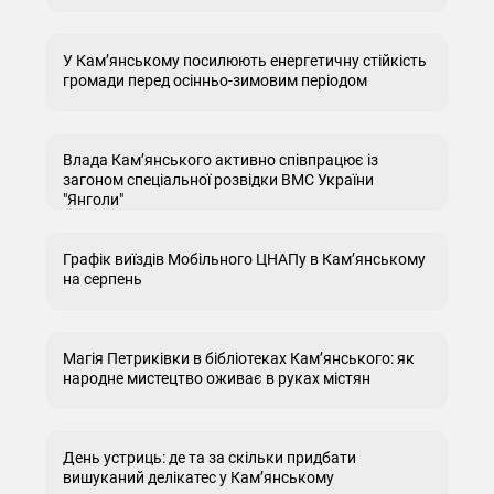
У Кам’янському посилюють енергетичну стійкість
громади перед осінньо-зимовим періодом
Влада Кам’янського активно співпрацює із
загоном спеціальної розвідки ВМС України
"Янголи"
Графік виїздів Мобільного ЦНАПу в Кам’янському
на серпень
Магія Петриківки в бібліотеках Кам’янського: як
народне мистецтво оживає в руках містян
День устриць: де та за скільки придбати
вишуканий делікатес у Кам’янському