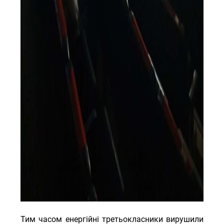
Тим часом енергійні третьокласники вирушили