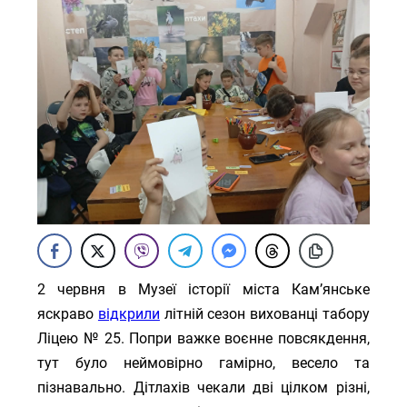
2 червня в Музеї історії міста Кам’янське
яскраво
відкрили
літній сезон вихованці табору
Ліцею № 25. Попри важке воєнне повсякдення,
тут було неймовірно гамірно, весело та
пізнавально. Дітлахів чекали дві цілком різні,