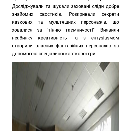
Досліджували та шукали заховані сліди добре
знайомих хвостиків. Розкривали секрети
казкових та мультяшних персонажів, що
ховалися за "тінню таємничості". Виявили
неабияку креативність та з ентузіазмом
створили власних фантазійних персонажів за
допомогою спеціальної карткової гри.