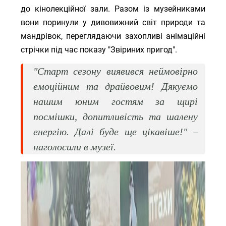
до кінолекційної зали. Разом із музейниками
вони поринули у дивовижний світ природи та
мандрівок, переглядаючи захопливі анімаційні
стрічки під час показу "Звіриних пригод".
"Старт сезону виявився неймовірно
емоційним та драйвовим! Дякуємо
нашим юним гостям за щирі
посмішки, допитливість та шалену
енергію. Далі буде ще цікавіше!" –
наголосили в музеї.