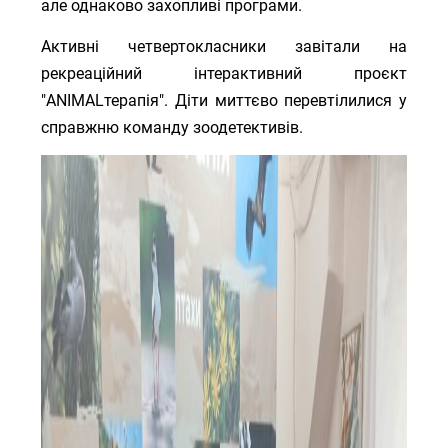
але однаково захопливі програми.
Активні четвертокласники завітали на
рекреаційний інтерактивний проєкт
"ANIMALтерапія". Діти миттєво перевтілилися у
справжню команду зоодетективів.