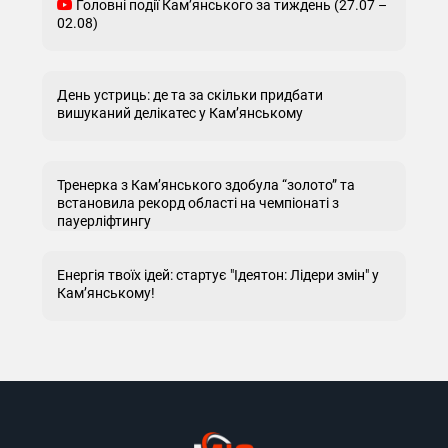
Головні події Кам’янського за тиждень (27.07 –
02.08)
День устриць: де та за скільки придбати
вишуканий делікатес у Кам’янському
Тренерка з Кам’янського здобула “золото” та
встановила рекорд області на чемпіонаті з
пауерліфтингу
Енергія твоїх ідей: стартує "Ідеятон: Лідери змін" у
Кам’янському!