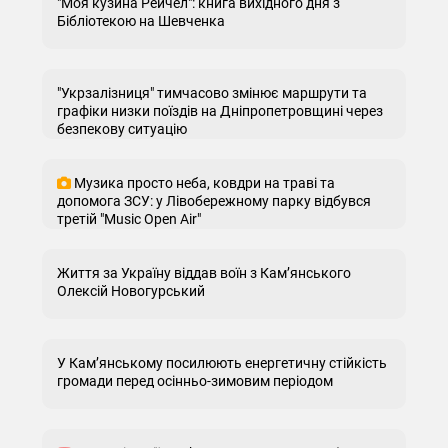
"Моя кузина Рейчел": книга вихідного дня з
Бібліотекою на Шевченка
"Укрзалізниця" тимчасово змінює маршрути та
графіки низки поїздів на Дніпропетровщині через
безпекову ситуацію
Музика просто неба, ковдри на траві та
допомога ЗСУ: у Лівобережному парку відбувся
третій "Music Open Air"
Життя за Україну віддав воїн з Кам’янського
Олексій Новогурський
У Кам’янському посилюють енергетичну стійкість
громади перед осінньо-зимовим періодом