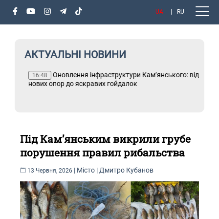
UA
RU
АКТУАЛЬНІ НОВИНИ
х
Оновлення інфраструктури Кам’янського: від
Т
16:48
і
нових опор до яскравих гойдалок
Під Кам’янським викрили грубе
порушення правил рибальства
|
Місто
|
Дмитро Кубанов
13 Червня, 2026