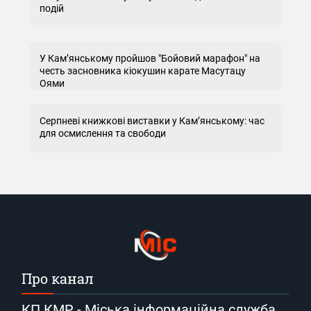
подій
У Кам’янському пройшов "Бойовий марафон" на
честь засновника кіокушин карате Масутацу
Оями
Серпневі книжкові виставки у Кам’янському: час
для осмислення та свободи
Про канал
КП КМР - Міська інформаційна служба.