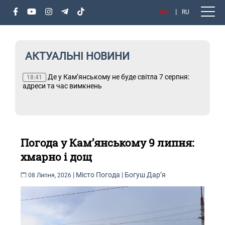
UA
RU
АКТУАЛЬНІ НОВИНИ
ня:
Де у Кам’янському не буде світла 7 серпня:
Т
18:41
адреси та час вимкнень
Погода у Кам’янському 9 липня:
хмарно і дощ
|
Місто
Погода
|
Богуш Дарʼя
08 Липня, 2026