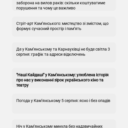
заборона на вилов раків: скільки коштуватиме
порушення та чому це важливо
Стріт-арт Кам’янського: мистецтво зі змістом, що
формує сучасний простір і пам’ять
Де у Кам’янському та Карнаухівці не буде світла 3
серпня: графік та адреси відключень
"Наші Кайдаші" у Кам’янському: улюблена історія
про нас у виконанні зірок українського кіно та
театру
Погода у Кам’янському 5 серпня: ясно і без опадів
Ніч у Кам’янському минула без надзвичайних