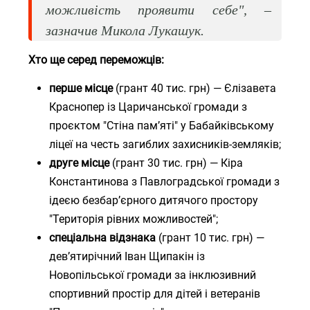
можливість проявити себе", –
зазначив Микола Лукашук.
Хто ще серед переможців:
перше місце
(грант 40 тис. грн) — Єлізавета
Краснопер із Царичанської громади з
проєктом "Стіна пам’яті" у Бабайківському
ліцеї на честь загиблих захисників-земляків;
друге місце
(грант 30 тис. грн) — Кіра
Константинова з Павлоградської громади з
ідеєю безбар’єрного дитячого простору
"Територія рівних можливостей";
спеціальна відзнака
(грант 10 тис. грн) —
дев’ятирічний Іван Щипакін із
Новопільської громади за інклюзивний
спортивний простір для дітей і ветеранів