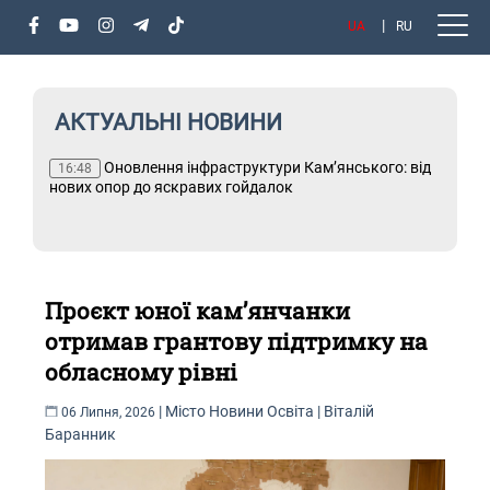
UA
RU
АКТУАЛЬНІ НОВИНИ
х
Оновлення інфраструктури Кам’янського: від
Т
16:48
і
нових опор до яскравих гойдалок
Проєкт юної кам’янчанки
отримав грантову підтримку на
обласному рівні
|
Місто
Новини
Освіта
|
Віталій
06 Липня, 2026
Баранник