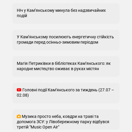
Ніч у Кам’янському минула без надзвичайних
подій
У Кам’янському посилюють енергетичну стійкість
громади перед осінньо-зимовим періодом
Магія Петриківки в бібліотеках Кам’янського: як
народне мистецтво оживає в руках містян
Головні події Кам’янського за тиждень (27.07 –
02.08)
Музика просто неба, ковдри на траві та
допомога ЗСУ: у Лівобережному парку відбувся
третій "Music Open Air"