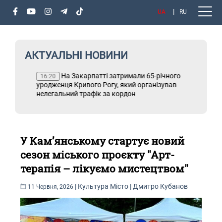
UA
RU
АКТУАЛЬНІ НОВИНИ
На Закарпатті затримали 65-річного
Т
16:20
уродженця Кривого Рогу, який організував
нелегальний трафік за кордон
У Кам’янському стартує новий
сезон міського проєкту "Арт-
терапія – лікуємо мистецтвом"
|
Культура
Місто
|
Дмитро Кубанов
11 Червня, 2026