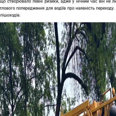
 що створювало певні ризики, адже у нічний час він не л
тлового попередження для водіїв про наявність переходу. 
пішоходів.