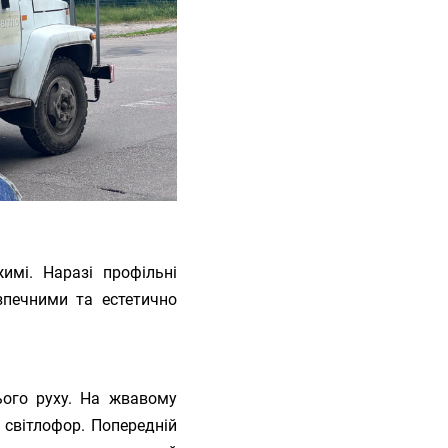
мі. Наразі профільні
зпечними та естетично
ього руху. На жвавому
й світлофор. Попередній