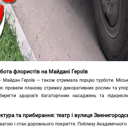
обота флористів на Майдані Героїв
— Майдан Героїв — також отримала порцію турботи. Міськ
я: провели планову стрижку декоративних рослин та упо
ерегти здоров’я багаторічних насаджень та підкресл
тура та прибирання: театр і вулиця Звенигородс
вагою і стан дорожнього покриття. Поблизу Академічног