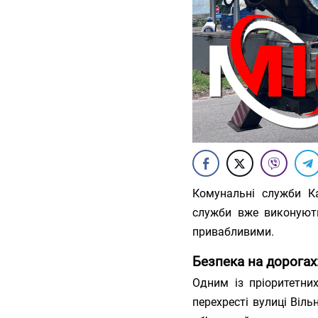
Комунальні служби К
служби вже виконують
привабливими.
Безпека на дорогах
Одним із пріоритетни
перехресті вулиці Віль