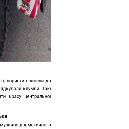
і флористи привели до
рядкували клумби. Такі
ити красу центральної
ька
о музично-драматичного