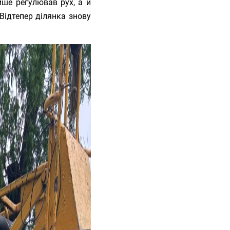
ише регулював рух, а й
Відтепер ділянка знову