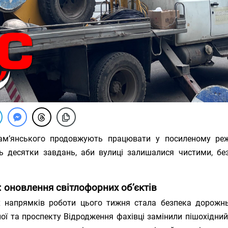
ам’янського продовжують працювати у посиленому режи
 десятки завдань, аби вулиці залишалися чистими, бе
: оновлення світлофорних об’єктів
х напрямків роботи цього тижня стала безпека дорожн
ної та проспекту Відродження фахівці замінили пішохідни