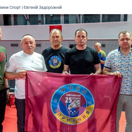
вини
Спорт
|
Євгеній Задорожній