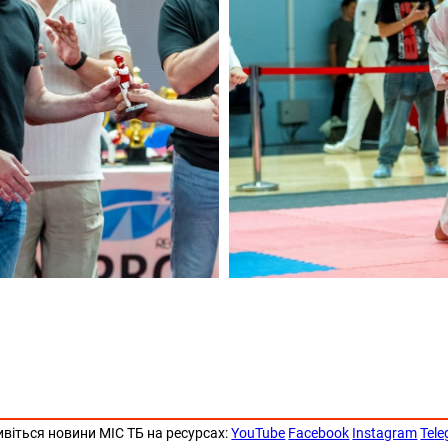
ивіться новини МІС ТБ на ресурсах:
YouTube
Facebook
Instagram
Tel