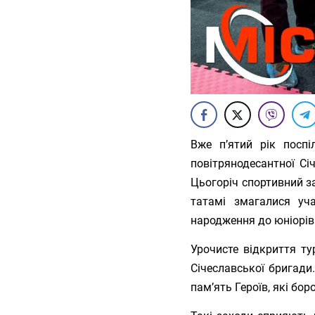
Вже п’ятий рік поспі
повітрянодесантної Сі
Цьогоріч спортивний за
татамі змагалися уч
народження до юніорів
Урочисте відкриття ту
Січеславської бригад
пам’ять Героїв, які бор