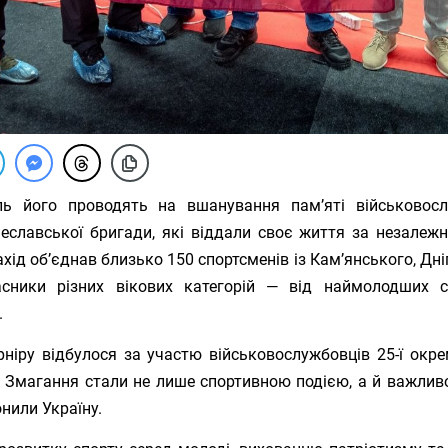
ль його проводять на вшанування пам’яті військовосл
чеславської бригади, які віддали своє життя за незалежні
хід об’єднав близько 150 спортсменів із Кам’янського, Дні
асники різних вікових категорій — від наймолодших с
.
рніру відбулося за участю військовослужбовців 25-ї окре
и. Змагання стали не лише спортивною подією, а й важли
онили Україну.