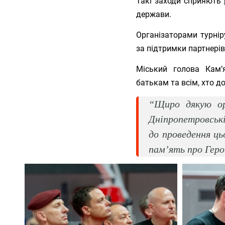
Такі заходи сприяють 
держави.
Організаторами турнір
за підтримки партнерів
Міський голова Кам’я
батькам та всім, хто д
“Щиро дякую ор
Дніпропетровські
до проведення ць
пам’ять про Геро