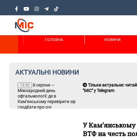
ГОЛОВНА
НОВИНИ
АКТУАЛЬНІ НОВИНИ
8 серпня —
Тільки актуальне: читайте
13:30
Міжнародний день
"МІС" у Telegram
офтальмології: де в
Кам’янському перевірити зір
і подбати про очі
У Кам’янському 
ВТФ на честь по