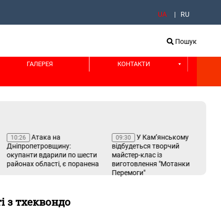
UA
RU
Пошук
ГАЛЕРЕЯ
КОНТАКТИ
Атака на
У Кам’янському
10:26
09:30
08
Дніпропетровщину:
відбудеться творчий
Ка
окупанти вдарили по шести
майстер-клас із
бр
районах області, є поранена
виготовлення "Мотанки
з 
Перемоги"
і з тхеквондо