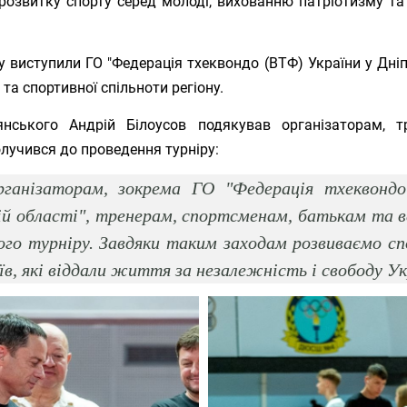
розвитку спорту серед молоді, вихованню патріотизму та п
у виступили ГО "Федерація тхеквондо (ВТФ) України у Дніп
 та спортивної спільноти регіону.
нського Андрій Білоусов подякував організаторам, т
олучився до проведення турніру:
ганізаторам, зокрема ГО "Федерація тхеквондо
й області", тренерам, спортсменам, батькам та в
ого турніру. Завдяки таким заходам розвиваємо с
їв, які віддали життя за незалежність і свободу Ук