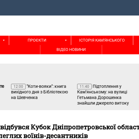
ПРОЄКТИ
ІСТОРІЯ КАМ'ЯНСЬКОГО
ВІДЕО НОВИНИ
"Коти-вояки": книга
Підтоплення у
12:00
11:40
вихідного дня з Бібліотекою
Кам’янському: на вулиці
на Шевченка
Гетьмана Дорошенка
знайшли джерело витоку
відбувся Кубок Дніпропетровської област
леглих воїнів-десантників