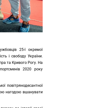
ужбовців 25-ї окремої
сть і свободу України.
пра та Кривого Рогу. На
портсменів 2020 року
мої повітрянодесантної
вою нагодою вшанувати