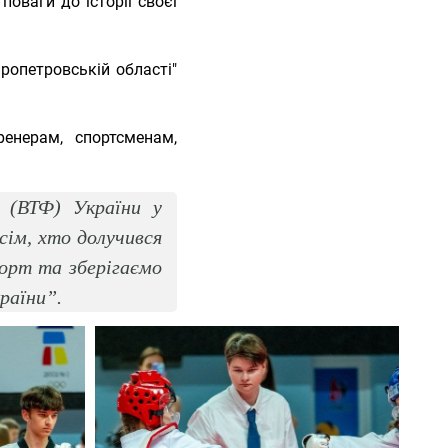
оваги до історії своєї
ропетровській області"
ренерам, спортсменам,
 (ВТФ) України у
сім, хто долучився
порт та зберігаємо
раїни”.