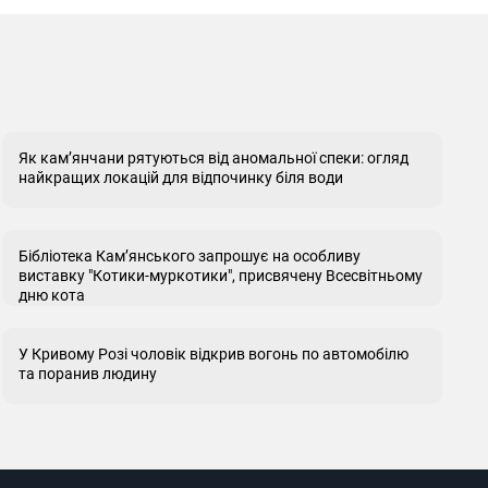
Як кам’янчани рятуються від аномальної спеки: огляд
найкращих локацій для відпочинку біля води
Бібліотека Кам’янського запрошує на особливу
виставку "Котики-муркотики", присвячену Всесвітньому
дню кота
У Кривому Розі чоловік відкрив вогонь по автомобілю
та поранив людину