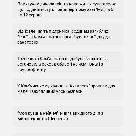
Порятунок динозаврів та нове життя супергероя:
що подивитися у кіноконцертному залі "Мир" з 6
по 12 серпня
Відновлення та підтримка: родинам загиблих
Героїв з Кам’янського організували поїздку до
санаторію
Тренерка з Кам’янського здобула “золото” та
встановила рекорд області на чемпіонаті з
пауерліфтингу
У Кам’янському кінологи "Антарєсу" провели для
малечі захопливий урок безпеки
"Моя кузина Рейчел": книга вихідного дня з
Бібліотекою на Шевченка