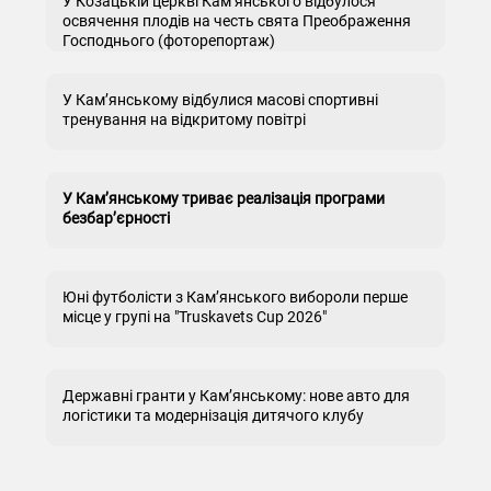
У Козацькій церкві Кам’янського відбулося
освячення плодів на честь свята Преображення
Господнього (фоторепортаж)
У Кам’янському відбулися масові спортивні
тренування на відкритому повітрі
У Кам’янському триває реалізація програми
безбар’єрності
Юні футболісти з Кам’янського вибороли перше
місце у групі на "Truskavets Cup 2026"
Державні гранти у Кам’янському: нове авто для
логістики та модернізація дитячого клубу