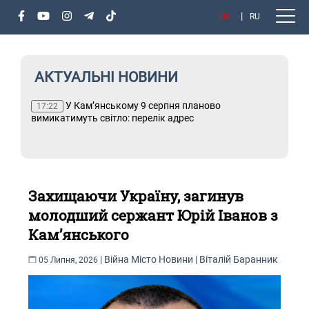
UA
RU
АКТУАЛЬНІ НОВИНИ
или
У Кам’янському 9 серпня планово
Т
17:22
вимикатимуть світло: перелік адрес
Захищаючи Україну, загинув
молодший сержант Юрій Іванов з
Кам’янського
|
Війна
Місто
Новини
|
Віталій Баранник
05 Липня, 2026