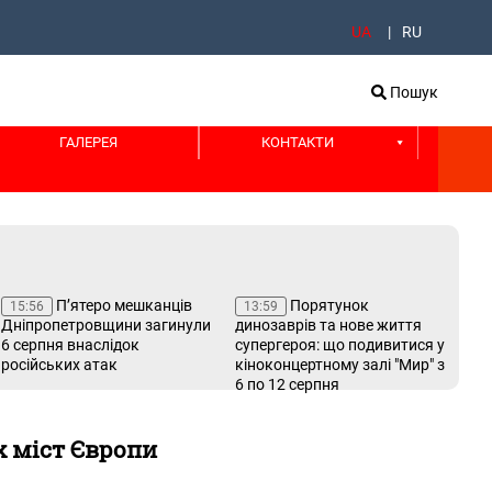
UA
RU
Пошук
ГАЛЕРЕЯ
КОНТАКТИ
П’ятеро мешканців
Порятунок
15:56
13:59
13
Дніпропетровщини загинули
динозаврів та нове життя
пер
6 серпня внаслідок
супергероя: що подивитися у
по
російських атак
кіноконцертному залі "Мир" з
Лу
6 по 12 серпня
х міст Європи