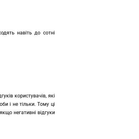
ходять навіть до сотні
уків користувачів, які
би і не тільки. Тому ці
якщо негативні відгуки