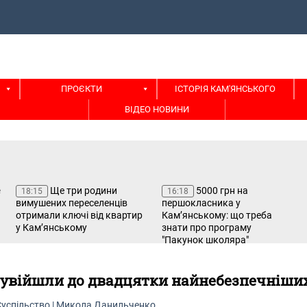
ПРОЄКТИ
ІСТОРІЯ КАМ'ЯНСЬКОГО
ВІДЕО НОВИНИ
Ще три родини
5000 грн на
18:15
16:18
вимушених переселенців
першокласника у
отримали ключі від квартир
Кам’янському: що треба
у Кам’янському
знати про програму
"Пакунок школяра"
а увійшли до двадцятки найнебезпечніши
Суспільство
|
Микола Данильченко