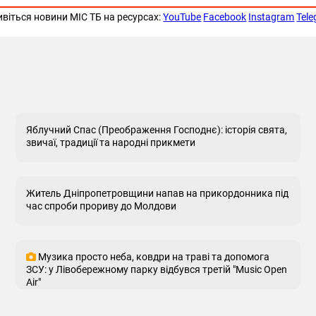
ивіться новини МІС ТБ на ресурсах:
YouTube
Facebook
Instagram
Tel
Яблучний Спас (Преображення Господнє): історія свята,
звичаї, традиції та народні прикмети
Житель Дніпропетровщини напав на прикордонника під
час спроби прориву до Молдови
Музика просто неба, ковдри на траві та допомога
ЗСУ: у Лівобережному парку відбувся третій "Music Open
Air"