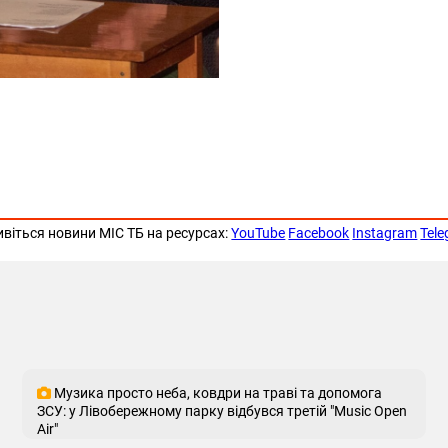
ивіться новини МІС ТБ на ресурсах:
YouTube
Facebook
Instagram
Tel
Музика просто неба, ковдри на траві та допомога
ЗСУ: у Лівобережному парку відбувся третій "Music Open
Air"