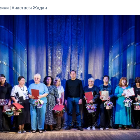
вини
|
Анастасія Жадан