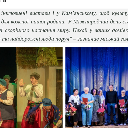
рах.
інклюзивні вистави і у Кам’янському, щоб куль
 для кожної нашої родини. У Міжнародний день с
ині скорішого настання миру. Нехай у ваших домів
 та найдорожчі люди поруч" – зазначив міський гол