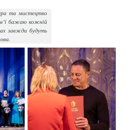
тура та мистецтво
ім’ї бажаю кожній
ках завжди будуть
ова.