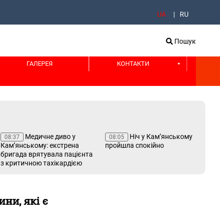
UA
RU
Пошук
ГАЛЕРЕЯ
КОНТАКТИ
Медичне диво у
Ніч у Кам’янському
08:37
08:05
17
Кам’янському: екстрена
пройшла спокійно
Ка
бригада врятувала пацієнта
ра
з критичною тахікардією
сві
ро
ни, які є