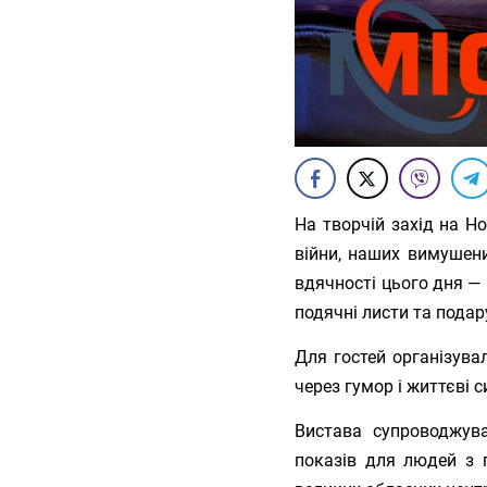
На творчій захід на Но
війни, наших вимушени
вдячності цього дня — 
подячні листи та подар
Для гостей організувал
через гумор і життєві 
Вистава супроводжув
показів для людей з 