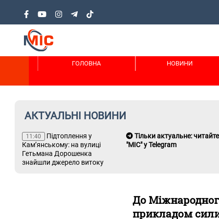
ГОЛОВНА
НОВИНИ
АКТУАЛЬНІ НОВИНИ
га
Підтоплення у
Тільки актуальне: читайте
11:40
кою
Кам’янському: на вулиці
"МІС" у Telegram
Гетьмана Дорошенка
знайшли джерело витоку
До Міжнародного
прикладом сили,