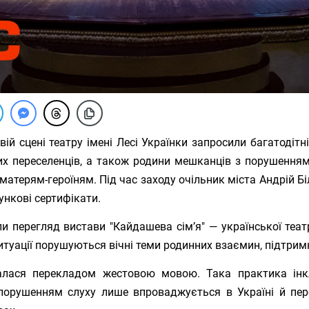
вій сцені театру імені Лесі Українки запросили багатодітні 
х переселенців, а також родини мешканців з порушенням
матерям-героїням. Під час заходу очільник міста Андрій 
ункові сертифікати.
и перегляд вистави "Кайдашева сім’я" — української теат
ситуації порушуються вічні теми родинних взаємин, підтрим
алася перекладом жестовою мовою. Така практика інк
порушенням слуху лише впроваджується в Україні й пер