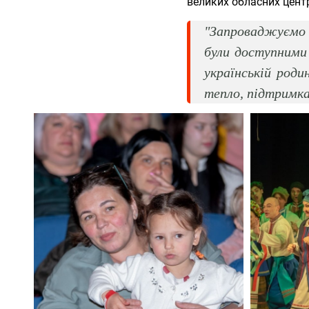
великих обласних цент
"Запроваджуємо 
були доступними
українській род
тепло, підтримка