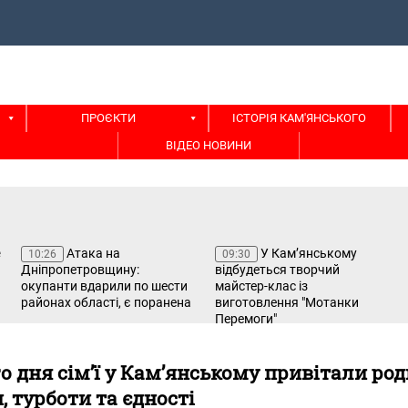
ПРОЄКТИ
ІСТОРІЯ КАМ'ЯНСЬКОГО
ВІДЕО НОВИНИ
Атака на
У Кам’янському
10:26
09:30
Дніпропетровщину:
відбудеться творчий
окупанти вдарили по шести
майстер-клас із
районах області, є поранена
виготовлення "Мотанки
Перемоги"
 дня сім’ї у Кам’янському привітали роди
 турботи та єдності