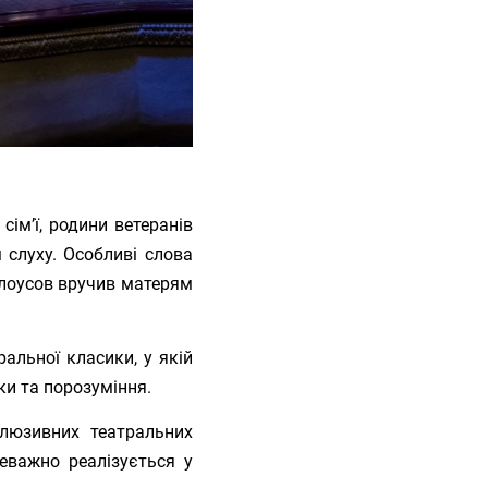
сім’ї, родини ветеранів
 слуху. Особливі слова
Білоусов вручив матерям
ральної класики, у якій
ки та порозуміння.
люзивних театральних
еважно реалізується у