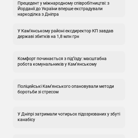
Прецедент у міжнародному співробітництві: з
Йорданії до України вперше екстрадували
наркоділка з Дніпра
У Кам’янському районі ексдиректор КП завдав
державі збитків на 1,8 млн грн
Комфорт починається з під’їзду: масштабна
робота комунальників у Кам’янському
Поліцейські Кам’янського опановували методи
боротьби зі стресом
У Дніпрі затримали чотирьох підозрюваних у збуті
канабісу