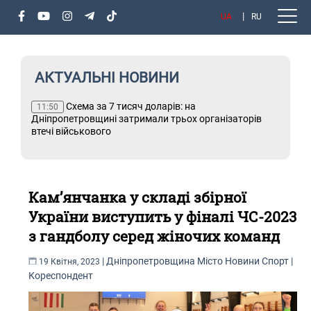
UA
RU
АКТУАЛЬНІ НОВИНИ
ти
Схема за 7 тисяч доларів: на
Т
11:50
ез
Дніпропетровщині затримали трьох організаторів
втечі військового
Кам’янчанка у складі збірної
України виступить у фіналі ЧС-2023
з гандболу серед жіночих команд
|
Дніпропетровщина
Місто
Новини
Спорт
|
19 Квітня, 2023
Кореспондент