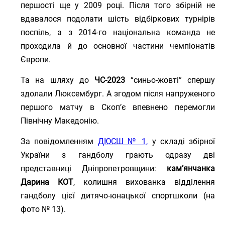
першості ще у 2009 році. Після того збірній не
вдавалося подолати шість відбіркових турнірів
поспіль, а з 2014-го національна команда не
проходила й до основної частини чемпіонатів
Європи.
Та на шляху до
ЧС-2023
“синьо-жовті” спершу
здолали Люксембург. А згодом після напруженого
першого матчу в Скоп’є впевнено перемогли
Північну Македонію.
За повідомленням
ДЮСШ № 1,
у складі збірної
України з гандболу грають одразу дві
представниці Дніпропетровщини:
кам’янчанка
Дарина КОТ
, колишня вихованка відділення
гандболу цієї дитячо-юнацької спортшколи (на
фото № 13).