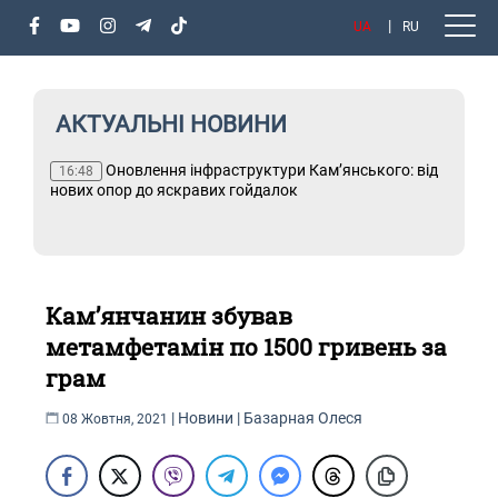
UA
RU
АКТУАЛЬНІ НОВИНИ
х
Оновлення інфраструктури Кам’янського: від
Т
16:48
і
нових опор до яскравих гойдалок
Кам’янчанин збував
метамфетамін по 1500 гривень за
грам
|
Новини
|
Базарная Олеся
08 Жовтня, 2021