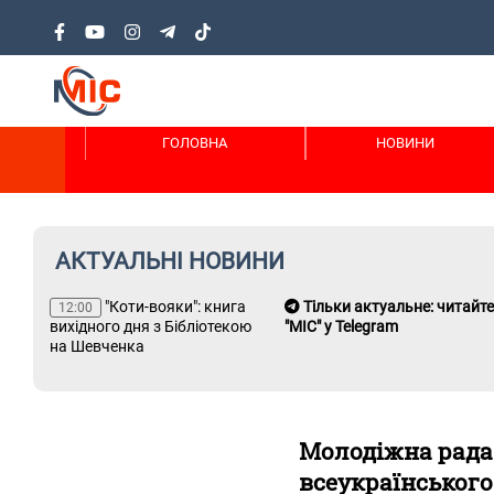
ГОЛОВНА
НОВИНИ
АКТУАЛЬНІ НОВИНИ
"Коти-вояки": книга
Тільки актуальне: читайте
12:00
вихідного дня з Бібліотекою
"МІС" у Telegram
на Шевченка
 зір
Молодіжна рада 
всеукраїнського