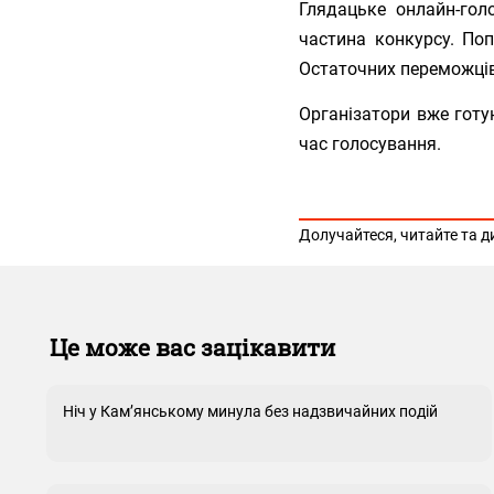
Глядацьке онлайн-гол
частина конкурсу. По
Остаточних переможців
Організатори вже готу
час голосування.
Долучайтеся, читайте та д
Це може вас зацікавити
Ніч у Кам’янському минула без надзвичайних подій