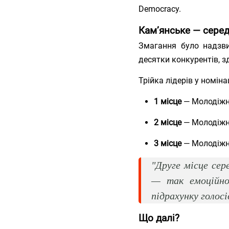
Democracy.
Кам’янське — серед
Змагання було надзви
десятки конкурентів, 
Трійка лідерів у номіна
1 місце
— Молодіжна
2 місце
— Молодіжна
3 місце
— Молодіжна
"Друге місце се
— так емоційно 
підрахунку голосі
Що далі?