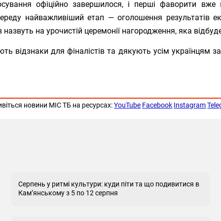
осування офіційно завершилося, і перші фаворити вже 
переду найважливіший етап — оголошення результатів ек
 назвуть на урочистій церемонії нагородження, яка відбу
ють відзнаки для фіналістів та дякують усім українцям за
ивіться новини МІС ТБ на ресурсах:
YouTube
Facebook
Instagram
Tel
Серпень у ритмі культури: куди піти та що подивитися в
Кам’янському з 5 по 12 серпня