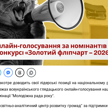
котре доводить свої лідерські позиції на національному р
межах всеукраїнського глядацького онлайн-голосування н
інації "Молодіжна рада року".
світньо-аналітичний центр розвитку громад" за підтримки