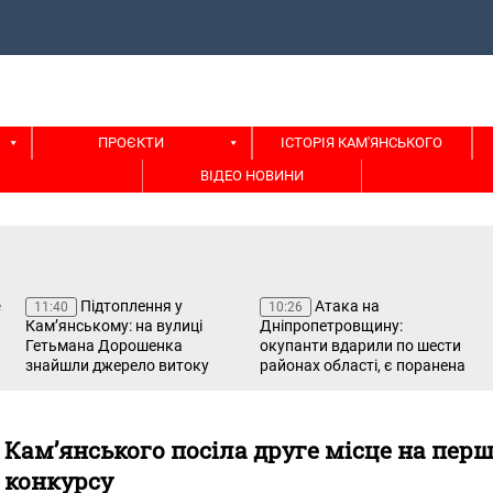
ПРОЄКТИ
ІСТОРІЯ КАМ'ЯНСЬКОГО
ВІДЕО НОВИНИ
Підтоплення у
Атака на
11:40
10:26
Кам’янському: на вулиці
Дніпропетровщину:
Гетьмана Дорошенка
окупанти вдарили по шести
знайшли джерело витоку
районах області, є поранена
Кам’янського посіла друге місце на пер
 конкурсу