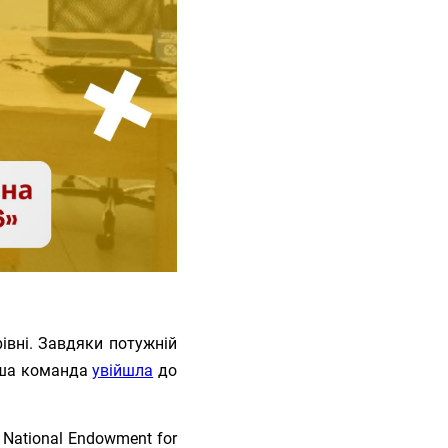
івні. Завдяки потужній
аша команда
увійшла
до
 National Endowment for