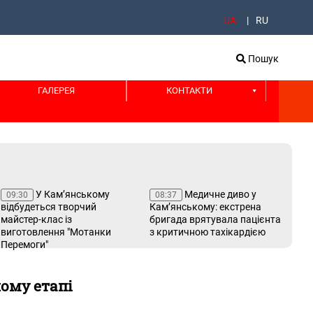
UA
RU
Пошук
ГАЛЕРЕЯ
КОНТАКТИ
У Кам’янському
Медичне диво у
09:30
08:37
08
відбудеться творчий
Кам’янському: екстрена
пр
майстер-клас із
бригада врятувала пацієнта
виготовлення "Мотанки
з критичною тахікардією
Перемоги"
шому етапі