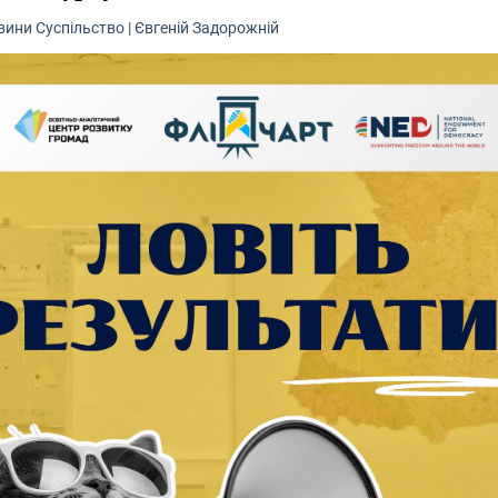
вини
Суспільство
|
Євгеній Задорожній