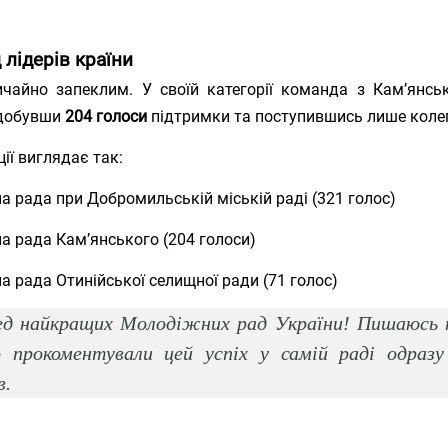
 лідерів країни
чайно запеклим. У своїй категорії команда з Кам’янсь
здобувши
204 голоси
підтримки та поступившись лише коле
ції виглядає так:
 рада при Добромильській міській раді (321 голос)
 рада Камʼянського (204 голоси)
 рада Отинійської селищної ради (71 голос)
ред найкращих Молодіжних рад України! Пишаюсь
прокоментували цей успіх у самій раді одразу
в.