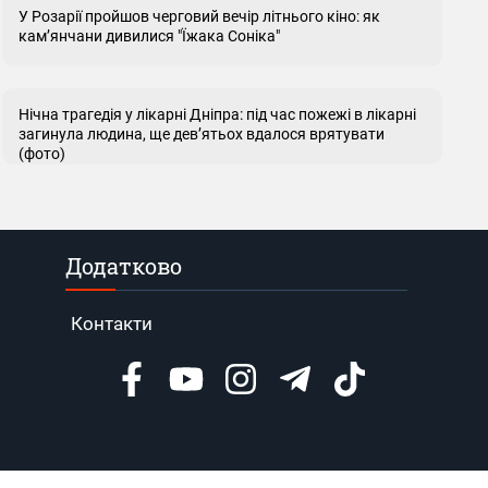
У Розарії пройшов черговий вечір літнього кіно: як
кам’янчани дивилися "Їжака Соніка"
Нічна трагедія у лікарні Дніпра: під час пожежі в лікарні
загинула людина, ще дев’ятьох вдалося врятувати
(фото)
Додатково
Контакти