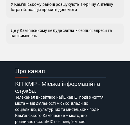
У Кам’янському районі розшукують 14-річну Ангеліну
Істратій: поліція просить допомоги
Де у Кам’янському не буде світла 7 серпня: адреси та
час вимкнень
Про канал
КП КМР - Міська інформаційна
служба.
Телеканал висвітлює найцікавіші події з життя
міста – від діяльності міської влади до
соціальних, культурних та мистецьких подій
Кам’янського.Кам’янське – місто, що
розвивається. «МІС» - є невід’ємною
складовою цього розвитку.