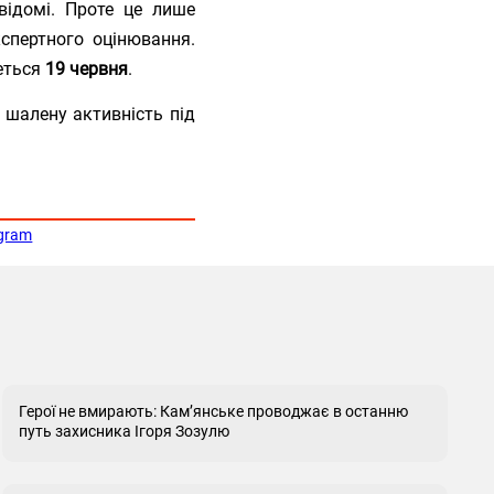
відомі. Проте це лише
спертного оцінювання.
деться
19 червня
.
 шалену активність під
egram
Герої не вмирають: Кам’янське проводжає в останню
путь захисника Ігоря Зозулю