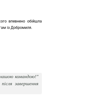
кого впевнено обійшла
гам із Добромиля.
 нашою командою!"
 після завершення