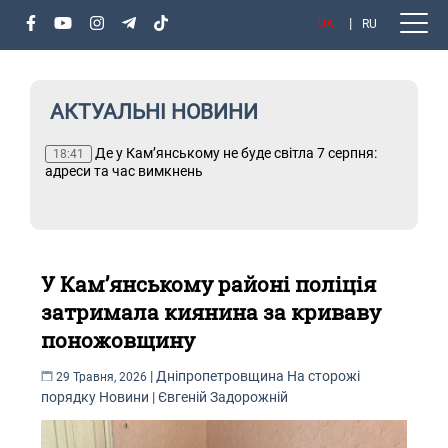
UA
RU
АКТУАЛЬНІ НОВИНИ
ня:
Де у Кам’янському не буде світла 7 серпня:
Т
18:41
адреси та час вимкнень
У Кам’янському районі поліція
затримала киянина за криваву
поножовщину
|
Дніпропетровщина
На сторожі
29 Травня, 2026
порядку
Новини
|
Євгеній Задорожній