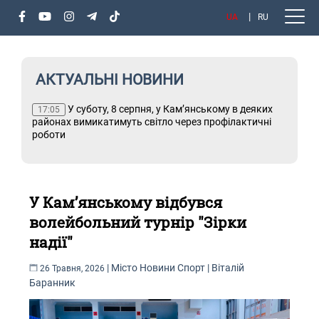
UA
RU
АКТУАЛЬНІ НОВИНИ
У суботу, 8 серпня, у Кам’янському в деяких
Т
17:05
районах вимикатимуть світло через профілактичні
роботи
У Кам’янському відбувся
волейбольний турнір "Зірки
надії"
|
Місто
Новини
Спорт
|
Віталій
26 Травня, 2026
Баранник