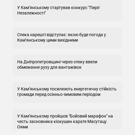
У Кам’янському стартував конкурс "Пиріг
Незалежності"
Спека нарешті відступає: якою буде погода у
Кам’янському цими вихідними
На Дніпропетровщині через спеку ввели
обмеження руху для вантажівок
У Кам’янському посилюють енергетичну стійкість
громади перед осінньо-зимовим періодом
У Кам’янському пройшов "Бойовий марафон" на
честь засновника кіокушин карате Масутацу
Оями