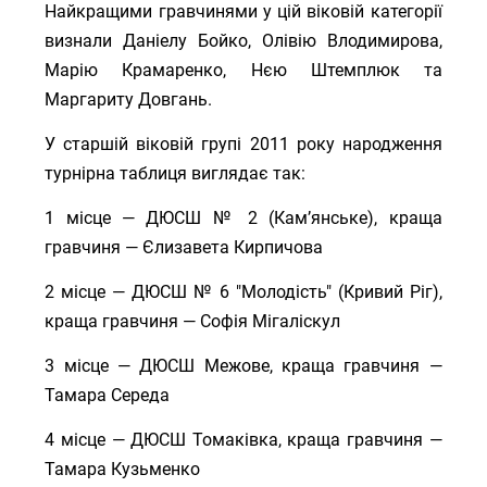
Найкращими гравчинями у цій віковій категорії
визнали Даніелу Бойко, Олівію Влодимирова,
Марію Крамаренко, Нєю Штемплюк та
Маргариту Довгань.
У старшій віковій групі 2011 року народження
турнірна таблиця виглядає так:
1 місце — ДЮСШ № 2 (Кам’янське), краща
гравчиня — Єлизавета Кирпичова
2 місце — ДЮСШ № 6 "Молодість" (Кривий Ріг),
краща гравчиня — Софія Мігаліскул
3 місце — ДЮСШ Межове, краща гравчиня —
Тамара Середа
4 місце — ДЮСШ Томаківка, краща гравчиня —
Тамара Кузьменко