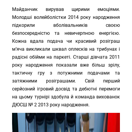
Майданчик вирував щирими емоціями.
Молодші волейболістки 2014 року народження
підкорили вболівальників своєю
безпосередністю та невичерпною енергією.
Кожна вдала подача чи красивий розіграш
м’яча викликали шквал оплесків на трибунах і
радісні обійми на паркеті. Старші дівчата 2011
року народження показали вже більш зрілу,
тактичну гру з потужними подачами та
затяжними розіграшами. Свій перший
серйозний ігровий досвід та дебютні перемоги
на цьому турнірі здобула й команда вихованок
ДЮСШ № 2 2013 року народження.