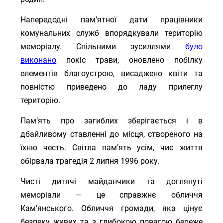
Напередодні пам’ятної дати працівники
комунальних служб впорядкували територію
меморіалу. Спільними зусиллями
було
виконано
покіс трави, оновлено побілку
елементів благоустрою, висаджено квіти та
повністю приведено до ладу прилеглу
територію.
Пам’ять про загиблих зберігається і в
дбайливому ставленні до місця, створеного на
їхню честь. Світла пам’ять усім, чиє життя
обірвала трагедія 2 липня 1996 року.
Чисті дитячі майданчики та доглянуті
меморіали — це справжнє обличчя
Кам’янського. Обличчя громади, яка цінує
безпеку живих та з глибокою повагою береже