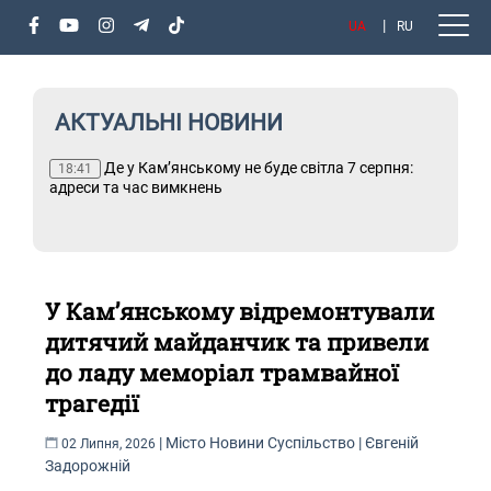
UA
RU
АКТУАЛЬНІ НОВИНИ
ня:
Де у Кам’янському не буде світла 7 серпня:
Т
18:41
адреси та час вимкнень
У Кам’янському відремонтували
дитячий майданчик та привели
до ладу меморіал трамвайної
трагедії
|
Місто
Новини
Суспільство
|
Євгеній
02 Липня, 2026
Задорожній