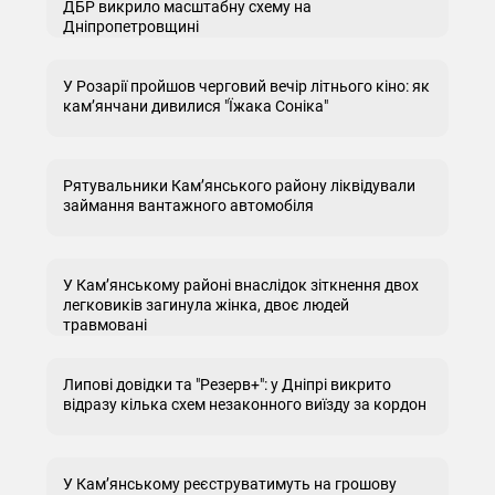
ДБР викрило масштабну схему на
Дніпропетровщині
У Розарії пройшов черговий вечір літнього кіно: як
кам’янчани дивилися "Їжака Соніка"
Рятувальники Кам’янського району ліквідували
займання вантажного автомобіля
У Кам’янському районі внаслідок зіткнення двох
легковиків загинула жінка, двоє людей
травмовані
Липові довідки та "Резерв+": у Дніпрі викрито
відразу кілька схем незаконного виїзду за кордон
У Кам’янському реєструватимуть на грошову