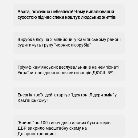
Увага, пожежна небезпека! Чому випалювання
сухостою під час спеки коштує людських життів
Вирубка лісу на 3 мільйони: у Кам’янському районі
судитимуть групу "чорних лісорубів"
Тріумф кам’янських веслувальників на чемпіонаті
України: нові досягнення вихованців ДЮСШ №1
Енергія твоїх ідей: стартує "Ідеятон: Лідери змін" у
Кам’янському!
"Бойові" по 100 тисяч для тилових бухгалтерів:
ДБР викрило масштабну схему на
Дніпропетровщині