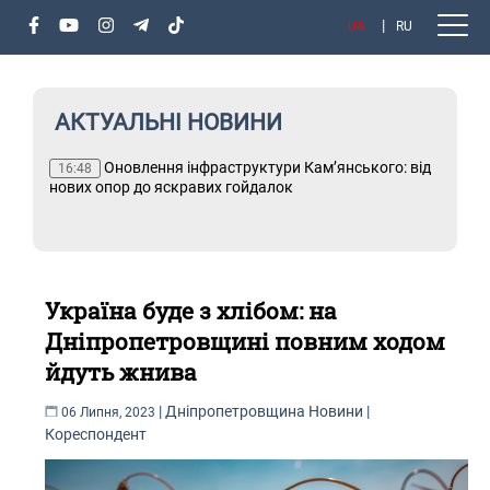
UA
RU
АКТУАЛЬНІ НОВИНИ
х
Оновлення інфраструктури Кам’янського: від
Т
16:48
і
нових опор до яскравих гойдалок
Україна буде з хлібом: на
Дніпропетровщині повним ходом
йдуть жнива
|
Дніпропетровщина
Новини
|
06 Липня, 2023
Кореспондент