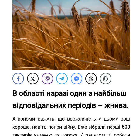
В області наразі один з найбільш
відповідальних періодів – жнива.
Агрономи кажуть, що врожайність у цьому році
хороша, навіть попри війну. Вже зібрали перші
500
гектарів
ячменю та гороху. А загалом ці роботи