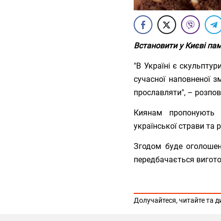
Встановити у Києві па
"В Україні є скульптур
сучасної наповненої з
прославляти", – розпов
Киянам пропонують о
української страви та 
Згодом буде оголошен
передбачається вигото
Долучайтеся, читайте та д