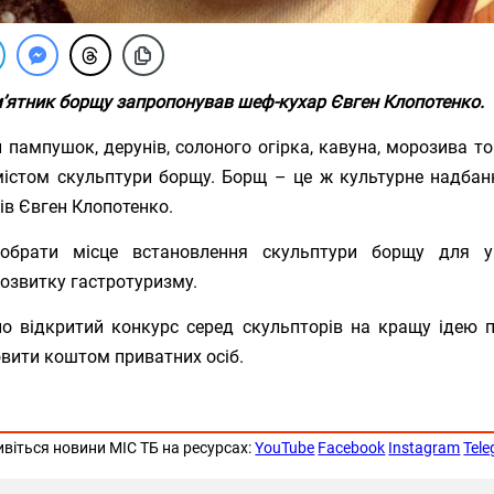
м’ятник борщу запропонував шеф-кухар Євген Клопотенко.
и пампушок, дерунів, солоного огірка, кавуна, морозива т
містом скульптури борщу. Борщ – це ж культурне надбанн
ів Євген Клопотенко.
брати місце встановлення скульптури борщу для ув
розвитку гастротуризму.
о відкритий конкурс серед скульпторів на кращу ідею п
вити коштом приватних осіб.
ивіться новини МІС ТБ на ресурсах:
YouTube
Facebook
Instagram
Tel