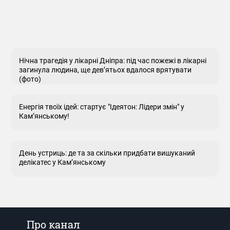
Нічна трагедія у лікарні Дніпра: під час пожежі в лікарні
загинула людина, ще дев’ятьох вдалося врятувати
(фото)
Енергія твоїх ідей: стартує "Ідеятон: Лідери змін" у
Кам’янському!
День устриць: де та за скільки придбати вишуканий
делікатес у Кам’янському
Про канал