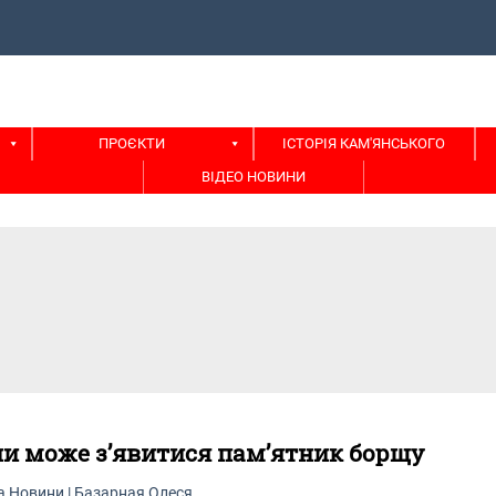
ПРОЄКТИ
ІСТОРІЯ КАМ'ЯНСЬКОГО
ВІДЕО НОВИНИ
ни може з’явитися пам’ятник борщу
а
Новини
|
Базарная Олеся