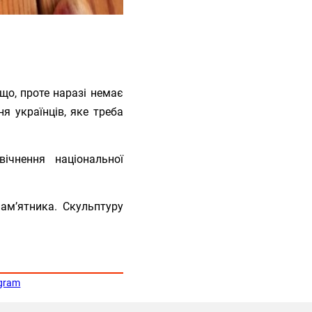
ощо, проте наразі немає
я українців, яке треба
ічнення національної
ам’ятника. Скульптуру
egram