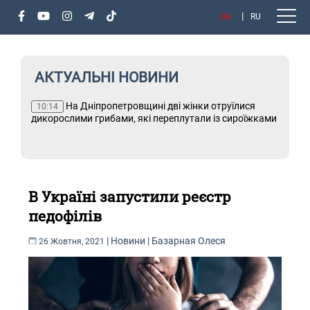
UA
RU
АКТУАЛЬНІ НОВИНИ
що
На Дніпропетровщині дві жінки отруїлися
Т
10:14
дикорослими грибами, які переплутали із сироїжками
В Україні запустили реєстр
педофілів
|
Новини
|
Базарная Олеся
26 Жовтня, 2021