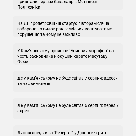
привітали перших бакалаврів Метінвест
Політехніки
На Дніпропетровщині стартує півторамісячна
заборона на вилов раків: скільки коштуватиме
порушення та чому це важливо
У Кам’янському пройшов "Бойовий марафон" на
честь засновника кіокушин карате Масутацу
Оями
Де у Кам’янському не буде світла 7 серпня: адреси
та час вимкнень
Де у Кам’янському не буде світла 6 серпня: перелік
адрес
Липові довідки та "Резерв+": у Дніпрі викрито