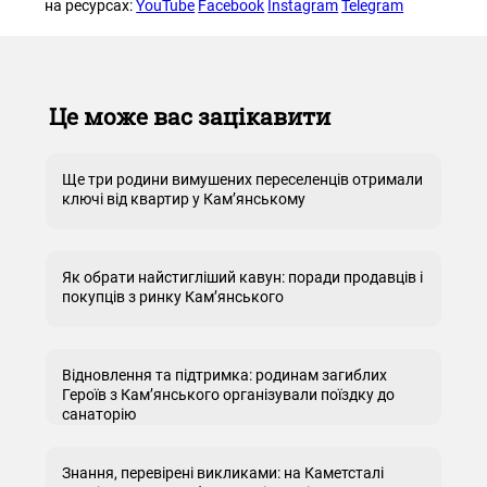
на ресурсах:
YouTube
Facebook
Instagram
Telegram
Це може вас зацікавити
Ще три родини вимушених переселенців отримали
ключі від квартир у Кам’янському
Як обрати найстигліший кавун: поради продавців і
покупців з ринку Кам’янського
Відновлення та підтримка: родинам загиблих
Героїв з Кам’янського організували поїздку до
санаторію
Знання, перевірені викликами: на Каметсталі