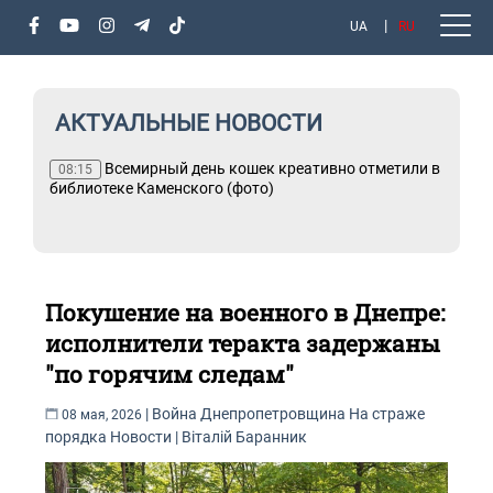
UA
RU
АКТУАЛЬНЫЕ НОВОСТИ
ки
Всемирный день кошек креативно отметили в
08:15
ан
библиотеке Каменского (фото)
Покушение на военного в Днепре:
исполнители теракта задержаны
"по горячим следам"
|
Война
Днепропетровщина
На страже
08 мая, 2026
порядка
Новости
|
Віталій Баранник