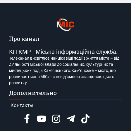
Про канал
КП КМР - Міська інформаційна служба.
Телеканал висвітлює найцікавіші події з життя міста – від
діяльності міської влади до соціальних, культурних та
мистецьких подій Кам’янського.Кам’янське – місто, що
розвивається. «МІС» - є невід’ємною складовою цього
розвитку.
Дополнительно
Контакты