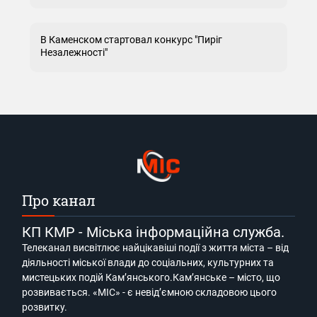
В Каменском стартовал конкурс "Пиріг
Незалежності"
Про канал
КП КМР - Міська інформаційна служба.
Телеканал висвітлює найцікавіші події з життя міста – від
діяльності міської влади до соціальних, культурних та
мистецьких подій Кам’янського.Кам’янське – місто, що
розвивається. «МІС» - є невід’ємною складовою цього
розвитку.