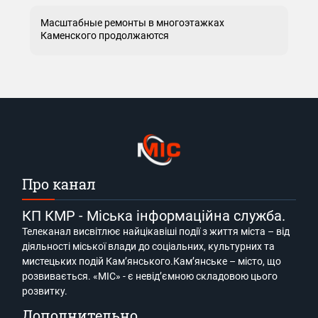
Масштабные ремонты в многоэтажках
Каменского продолжаются
Про канал
КП КМР - Міська інформаційна служба.
Телеканал висвітлює найцікавіші події з життя міста – від
діяльності міської влади до соціальних, культурних та
мистецьких подій Кам’янського.Кам’янське – місто, що
розвивається. «МІС» - є невід’ємною складовою цього
розвитку.
Дополнительно