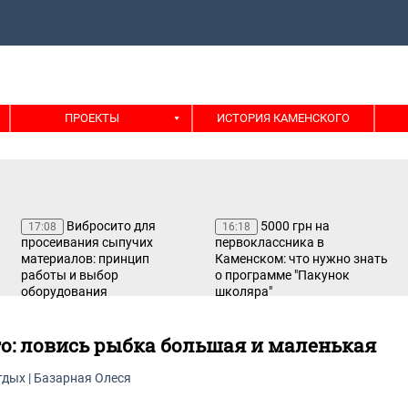
ПРОЕКТЫ
ИСТОРИЯ КАМЕНСКОГО
Вибросито для
5000 грн на
17:08
16:18
просеивания сыпучих
первоклассника в
материалов: принцип
Каменском: что нужно знать
работы и выбор
о программе "Пакунок
оборудования
школяра"
то: ловись рыбка большая и маленькая
тдых
|
Базарная Олеся