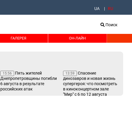
UA
RU
Поиск
ГАЛЕРЕЯ
ОН-ЛАЙН
Пять жителей
Спасение
15:56
13:59
13
Днепропетровщины погибли
динозавров и новая жизнь
сер
6 августа в результате
супергероя: что посмотреть
ум
российских атак
в киноконцертном зале
Лу
"Мир" с 6 по 12 августа