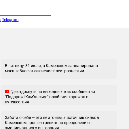
m
Telegram
В пятницу, 31 июля, в Каменском запланировано
масштабное отключение электроэнергии
Где отдохнуть на выходных: как сообщество
"Подорожі Кам’янське" влюбляет горожан в
путешествия
Забота о себе — это не эгоизм, а источник силы: в
Каменском прошел тренинг по преодолению
эмоционального выгорания