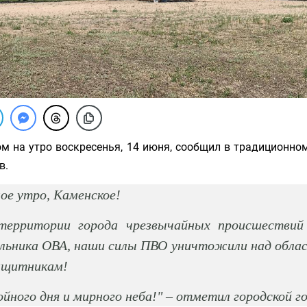
ом на утро воскресенья, 14 июня, сообщил в традиционно
в.
ое утро, Каменское!
территории города чрезвычайных происшествий 
льника ОВА, наши силы ПВО уничтожили над обла
ащитникам!
йного дня и мирного неба!" – отметил городской го