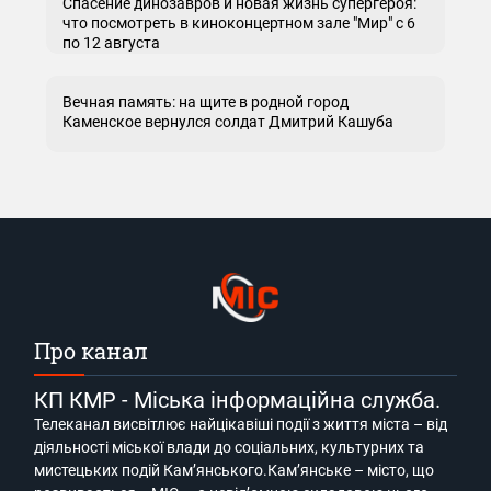
Спасение динозавров и новая жизнь супергероя:
что посмотреть в киноконцертном зале "Мир" с 6
по 12 августа
Вечная память: на щите в родной город
Каменское вернулся солдат Дмитрий Кашуба
Про канал
КП КМР - Міська інформаційна служба.
Телеканал висвітлює найцікавіші події з життя міста – від
діяльності міської влади до соціальних, культурних та
мистецьких подій Кам’янського.Кам’янське – місто, що