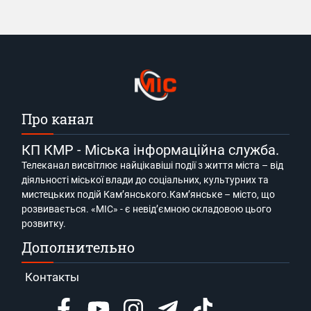
Про канал
КП КМР - Міська інформаційна служба.
Телеканал висвітлює найцікавіші події з життя міста – від
діяльності міської влади до соціальних, культурних та
мистецьких подій Кам’янського.Кам’янське – місто, що
розвивається. «МІС» - є невід’ємною складовою цього
розвитку.
Дополнительно
Контакты