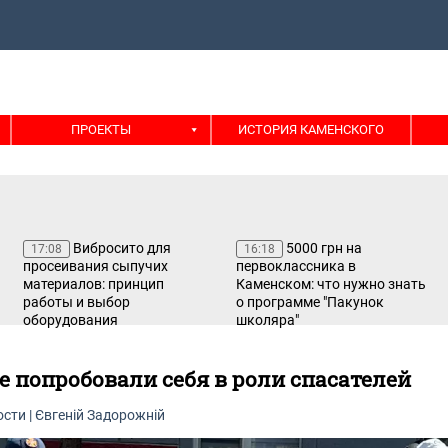
ПРОЕКТЫ
ИСТОРИЯ КАМЕНСКОГО
Вибросито для
5000 грн на
17:08
16:18
просеивания сыпучих
первоклассника в
материалов: принцип
Каменском: что нужно знать
работы и выбор
о программе "Пакунок
оборудования
школяра"
 попробовали себя в роли спасателей
ости
|
Євгеній Задорожній