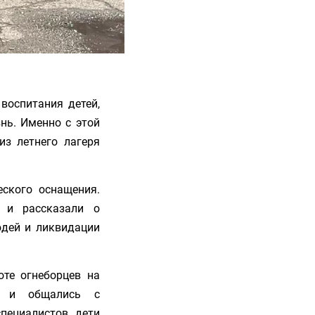
воспитания детей,
знь. Именно с этой
з летнего лагеря
еского оснащения.
 и рассказали о
юдей и ликвидации
те огнеборцев на
ля и общались с
пециалистов дети