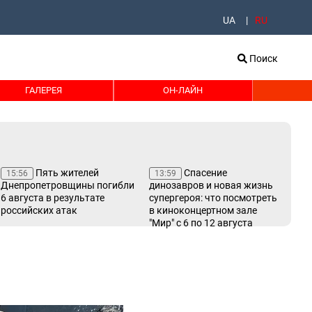
UA
RU
Поиск
ГАЛЕРЕЯ
ОН-ЛАЙН
Пять жителей
Спасение
15:56
13:59
13
Днепропетровщины погибли
динозавров и новая жизнь
сер
6 августа в результате
супергероя: что посмотреть
ум
российских атак
в киноконцертном зале
Лу
"Мир" с 6 по 12 августа