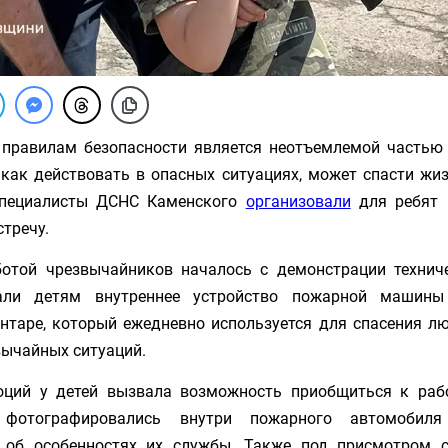
 правилам безопасности является неотъемлемой частью 
 как действовать в опасных ситуациях, может спасти жи
специалисты ДСНС Каменского
организовали
для ребят и
тречу.
отой чрезвычайников началось с демонстрации технич
зали детям внутреннее устройство пожарной машины
нтаре, который ежедневно используется для спасения л
вычайных ситуаций.
оций у детей вызвала возможность приобщиться к рабо
 фотографировались внутри пожарного автомоби
 об особенностях их службы. Также под присмотром с