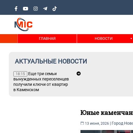
ГЛАВНАЯ
НОВОСТИ
АКТУАЛЬНЫЕ НОВОСТИ
не
Еще три семьи
18:15
вынужденных переселенцев
ний
получили ключи от квартир
в Каменском
Юные каменчане
|
Город
Нов
13 июня, 2026