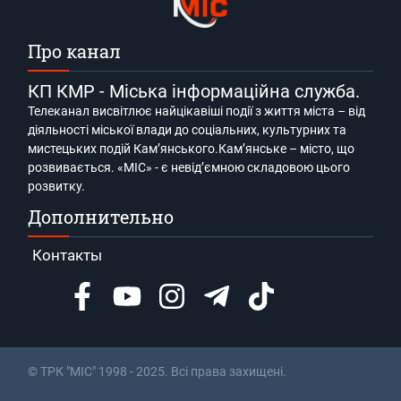
Про канал
КП КМР - Міська інформаційна служба.
Телеканал висвітлює найцікавіші події з життя міста – від
діяльності міської влади до соціальних, культурних та
мистецьких подій Кам’янського.Кам’янське – місто, що
розвивається. «МІС» - є невід’ємною складовою цього
розвитку.
Дополнительно
Контакты
© ТРК "МІС" 1998 - 2025. Всі права захищені.