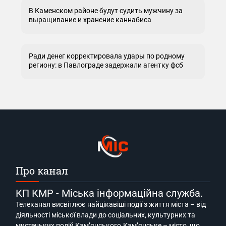
В Каменском районе будут судить мужчину за
выращивание и хранение каннабиса
Ради денег корректировала удары по родному
региону: в Павлограде задержали агентку фсб
Про канал
КП КМР - Міська інформаційна служба.
Телеканал висвітлює найцікавіші події з життя міста – від
діяльності міської влади до соціальних, культурних та
мистецьких подій Кам’янського.Кам’янське – місто, що