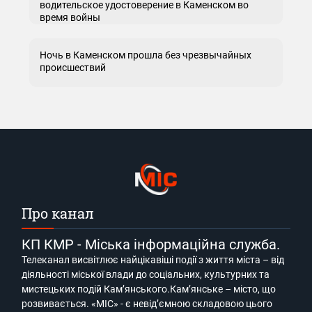
водительское удостоверение в Каменском во
время войны
Ночь в Каменском прошла без чрезвычайных
происшествий
Про канал
КП КМР - Міська інформаційна служба.
Телеканал висвітлює найцікавіші події з життя міста – від
діяльності міської влади до соціальних, культурних та
мистецьких подій Кам’янського.Кам’янське – місто, що
розвивається. «МІС» - є невід’ємною складовою цього