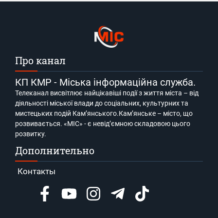
Про канал
КП КМР - Міська інформаційна служба.
Телеканал висвітлює найцікавіші події з життя міста – від
діяльності міської влади до соціальних, культурних та
мистецьких подій Кам’янського.Кам’янське – місто, що
розвивається. «МІС» - є невід’ємною складовою цього
розвитку.
Дополнительно
Контакты