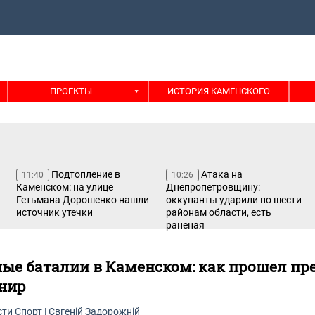
ПРОЕКТЫ
ИСТОРИЯ КАМЕНСКОГО
Подтопление в
Атака на
11:40
10:26
Каменском: на улице
Днепропетровщину:
Гетьмана Дорошенко нашли
оккупанты ударили по шести
источник утечки
районам области, есть
раненая
ые баталии в Каменском: как прошел п
нир
сти
Спорт
|
Євгеній Задорожній