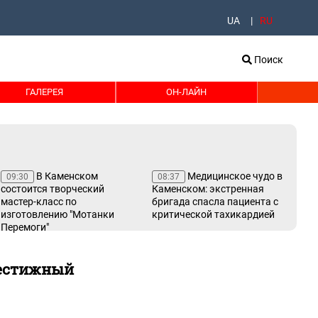
UA
RU
Поиск
ГАЛЕРЕЯ
ОН-ЛАЙН
В Каменском
Медицинское чудо в
09:30
08:37
08
состоится творческий
Каменском: экстренная
пр
мастер-класс по
бригада спасла пациента с
изготовлению "Мотанки
критической тахикардией
Перемоги"
рестижный