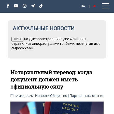
UA
RU
АКТУАЛЬНЫЕ НОВОСТИ
рые
на Днепропетровщине две женщины
10:14
сть
отравились дикорастущими грибами, перепутав их с
сыроежками
Нотариальный перевод: когда
документ должен иметь
официальную силу
|
Новости
Общество
| Партнерська стаття
12 мая, 2026