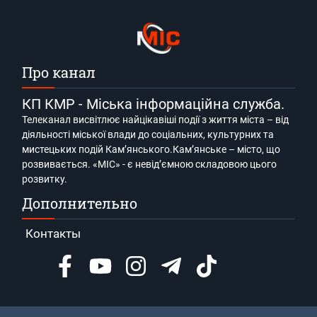
Про канал
КП КМР - Міська інформаційна служба.
Телеканал висвітлює найцікавіші події з життя міста – від
діяльності міської влади до соціальних, культурних та
мистецьких подій Кам’янського.Кам’янське – місто, що
розвивається. «МІС» - є невід’ємною складовою цього
розвитку.
Дополнительно
Контакты