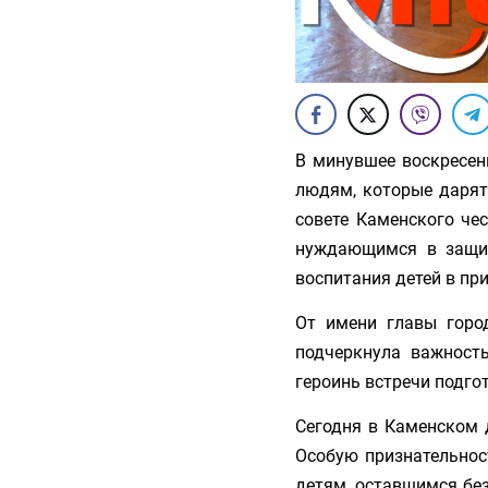
В минувшее воскресен
людям, которые дарят
совете Каменского че
нуждающимся в защит
воспитания детей в пр
От имени главы горо
подчеркнула важность
героинь встречи подго
Сегодня в Каменском 
Особую признательнос
детям, оставшимся без