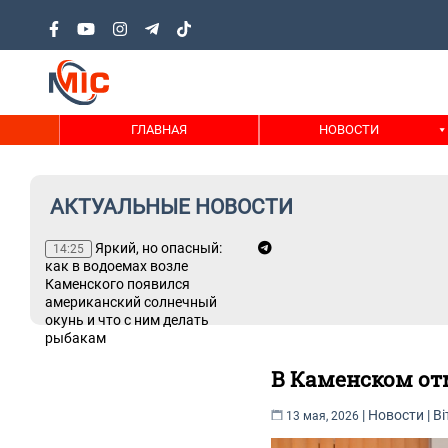
ГЛАВНАЯ
НОВОСТИ
АКТУАЛЬНЫЕ НОВОСТИ
 не
Яркий, но опасный:
14:25
ких
как в водоемах возле
Каменского появился
американский солнечный
окунь и что с ним делать
рыбакам
В Каменском от
|
Новости
|
Ві
13 мая, 2026