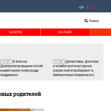
UA
RU
Поиск
ГАЛЕРЕЯ
ОН-ЛАЙН
В бою на
Детективы, фэнтези
11:37
11:28
11
Днепропетровщине погиб
и комбатантская проза:
Ка
каменчанин Александр
какие книги выбирают в
Бе
Андриенко
библиотеках Каменского
стр
пр
пр
мных родителей