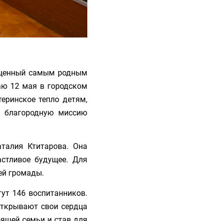
вященный самым родным
аю 12 мая в городском
еринское тепло детям,
я благородную миссию
талия Ктитарова. Она
астливое будущее. Для
ей громады.
ут 146 воспитанников.
открывают свои сердца
оящей семьи и став для