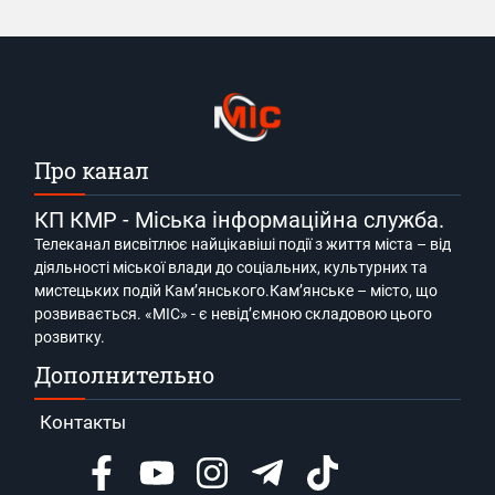
Про канал
КП КМР - Міська інформаційна служба.
Телеканал висвітлює найцікавіші події з життя міста – від
діяльності міської влади до соціальних, культурних та
мистецьких подій Кам’янського.Кам’янське – місто, що
розвивається. «МІС» - є невід’ємною складовою цього
розвитку.
Дополнительно
Контакты